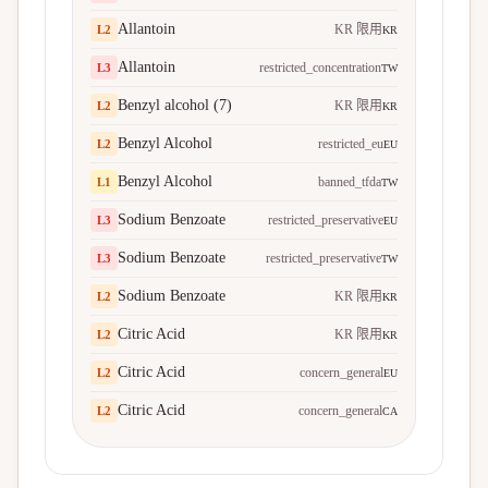
Allantoin
KR 限用
L
2
KR
Allantoin
restricted_concentration
L
3
TW
Benzyl alcohol (7)
KR 限用
L
2
KR
Benzyl Alcohol
restricted_eu
L
2
EU
Benzyl Alcohol
banned_tfda
L
1
TW
Sodium Benzoate
restricted_preservative
L
3
EU
Sodium Benzoate
restricted_preservative
L
3
TW
Sodium Benzoate
KR 限用
L
2
KR
Citric Acid
KR 限用
L
2
KR
Citric Acid
concern_general
L
2
EU
Citric Acid
concern_general
L
2
CA