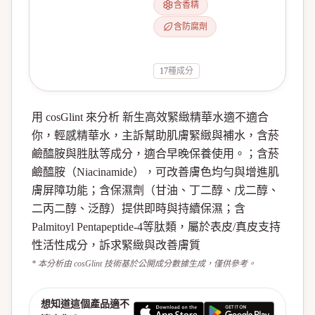
含香精
含防腐劑
17
種成分
用 cosGlint 來分析 新生高效緊緻精華水適不適合
你，輕感精華水，主訴幫助肌膚緊緻與補水，含菸
鹼醯胺與胜肽等成分，適合早晚保養使用。；含菸
鹼醯胺（Niacinamide），可改善膚色均勻與增進肌
膚屏障功能；含保濕劑（甘油、丁二醇、戊二醇、
二丙二醇、泛醇）提供即時與持續保濕；含
Palmitoyl Pentapeptide-4等肽類，屬於表皮/真皮支持
性活性成分，訴求緊緻與改善膚質
* 本分析由 cosGlint 技術基於公開成分數據生成，僅供參考。
想知道這個產品適不