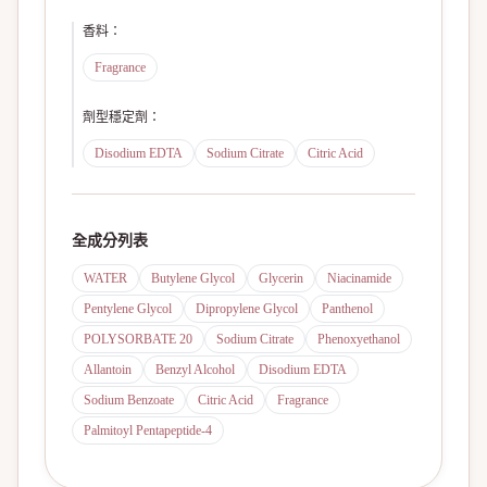
香料
：
Fragrance
劑型穩定劑
：
Disodium EDTA
Sodium Citrate
Citric Acid
全成分列表
WATER
Butylene Glycol
Glycerin
Niacinamide
Pentylene Glycol
Dipropylene Glycol
Panthenol
POLYSORBATE 20
Sodium Citrate
Phenoxyethanol
Allantoin
Benzyl Alcohol
Disodium EDTA
Sodium Benzoate
Citric Acid
Fragrance
Palmitoyl Pentapeptide-4