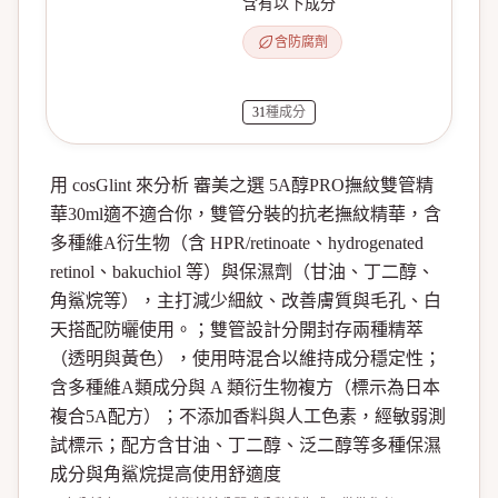
含有以下成分
含防腐劑
31
種成分
用 cosGlint 來分析 審美之選 5A醇PRO撫紋雙管精
華30ml適不適合你，雙管分裝的抗老撫紋精華，含
多種維A衍生物（含 HPR/retinoate、hydrogenated
retinol、bakuchiol 等）與保濕劑（甘油、丁二醇、
角鯊烷等），主打減少細紋、改善膚質與毛孔、白
天搭配防曬使用。；雙管設計分開封存兩種精萃
（透明與黃色），使用時混合以維持成分穩定性；
含多種維A類成分與 A 類衍生物複方（標示為日本
複合5A配方）；不添加香料與人工色素，經敏弱測
試標示；配方含甘油、丁二醇、泛二醇等多種保濕
成分與角鯊烷提高使用舒適度