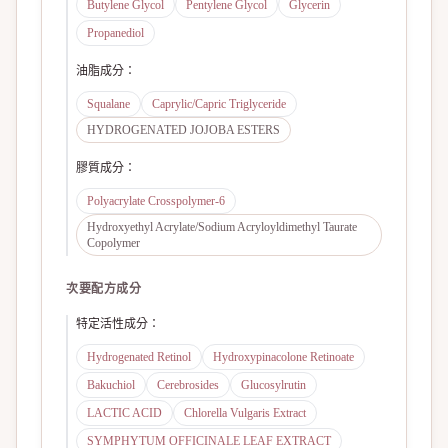
Butylene Glycol
Pentylene Glycol
Glycerin
Propanediol
油脂成分
：
Squalane
Caprylic/Capric Triglyceride
HYDROGENATED JOJOBA ESTERS
膠質成分
：
Polyacrylate Crosspolymer-6
Hydroxyethyl Acrylate/Sodium Acryloyldimethyl Taurate
Copolymer
次要配方成分
特定活性成分
：
Hydrogenated Retinol
Hydroxypinacolone Retinoate
Bakuchiol
Cerebrosides
Glucosylrutin
LACTIC ACID
Chlorella Vulgaris Extract
SYMPHYTUM OFFICINALE LEAF EXTRACT