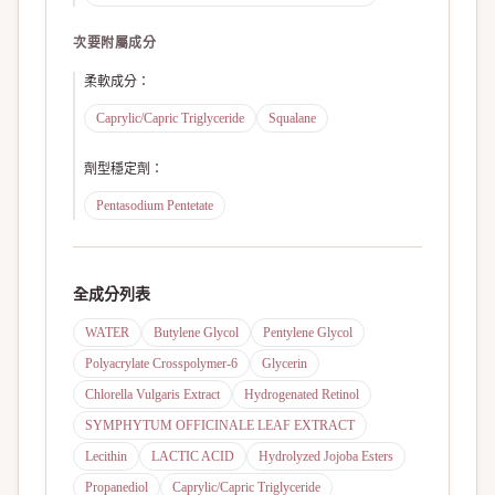
次要附屬成分
柔軟成分
：
Caprylic/Capric Triglyceride
Squalane
劑型穩定劑
：
Pentasodium Pentetate
全成分列表
WATER
Butylene Glycol
Pentylene Glycol
Polyacrylate Crosspolymer-6
Glycerin
Chlorella Vulgaris Extract
Hydrogenated Retinol
SYMPHYTUM OFFICINALE LEAF EXTRACT
Lecithin
LACTIC ACID
Hydrolyzed Jojoba Esters
Propanediol
Caprylic/Capric Triglyceride