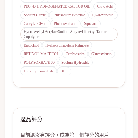
PEG-40 HYDROGENATED CASTOR OIL
Citric Acid
Sodium Citrate
Pentasodium Pentetate
1,2-Hexanediol
Caprylyl Glycol
Phenoxyethanol
Squalane
Hydroxyethyl Acrylate/Sodium Acryloyldimethyl Taurate
Copolymer
Bakuchiol
Hydroxypinacolone Retinoate
RETINOL MALTITOL
Cerebrosides
Glucosylrutin
POLYSORBATE 60
Sodium Hydroxide
Dimethyl Isosorbide
BHT
產品評分
目前還沒有評分，成為第一個評分的用戶