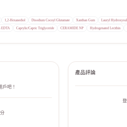
1,2-Hexanediol
Disodium Cocoyl Glutamate
Xanthan Gum
Lauryl Hydroxysul
m EDTA
Caprylic/Capric Triglyceride
CERAMIDE NP
Hydrogenated Lecithin
產品評論
用戶吧！
登
分