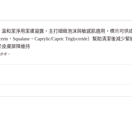
適不適合你，溫和潔淨用潔膚凝露，主打細緻泡沫與敏感肌適用，標示
qualane、Caprylic/Capric Triglyceride）幫助清潔後
）以助於皮膚屏障維持
供參考。