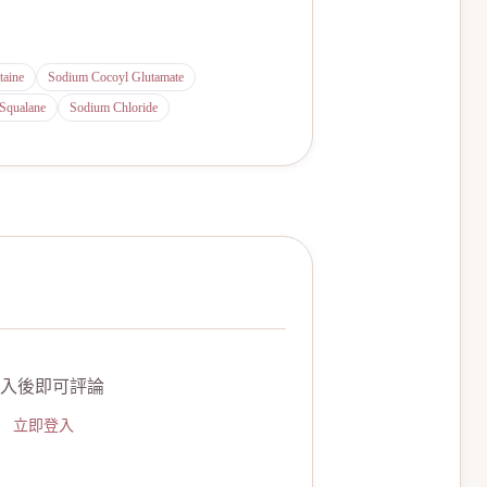
taine
Sodium Cocoyl Glutamate
Squalane
Sodium Chloride
入後即可評論
立即登入