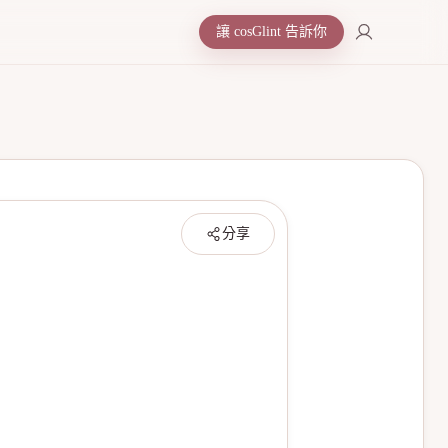
讓 cosGlint 告訴你
分享