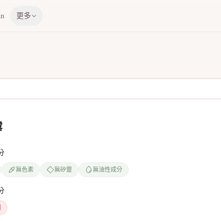
in
更多
露
分
無色素
無矽靈
無油性成分
分
劑