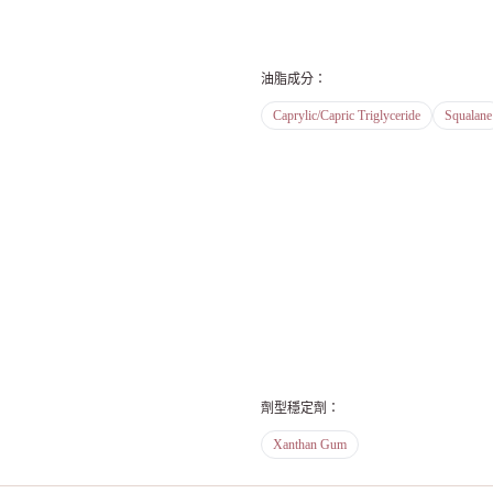
油脂成分
：
Caprylic/Capric Triglyceride
Squalane
劑型穩定劑
：
Xanthan Gum