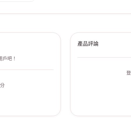
產品評論
用戶吧！
登
分