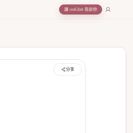
讓 cosGlint 告訴你
分享