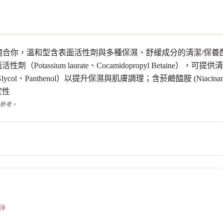
液體皂適不適合你，溫和型含表面活性劑與多種保濕、舒緩成分的清潔/
tassium laurate、Cocamidopropyl Betaine
ylene Glycol、Panthenol）以提升保濕與肌膚調理；含菸鹼醯胺 (Niacina
定性
供參考。
淨