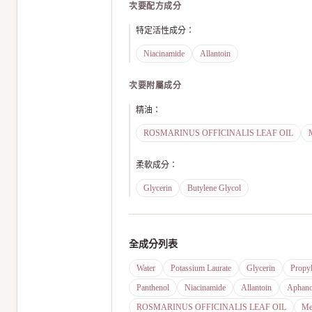
次要配方成分
特定活性成分
：
Niacinamide
Allantoin
次要附屬成分
精油
：
ROSMARINUS OFFICINALIS LEAF OIL
柔軟成分
：
Glycerin
Butylene Glycol
全成分列表
Water
Potassium Laurate
Glycerin
Propy
Panthenol
Niacinamide
Allantoin
Aphano
ROSMARINUS OFFICINALIS LEAF OIL
Me