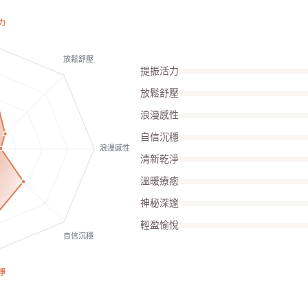
力
放鬆舒壓
提振活力
放鬆舒壓
浪漫感性
自信沉穩
浪漫感性
清新乾淨
溫暖療癒
神秘深邃
輕盈愉悅
自信沉穩
淨