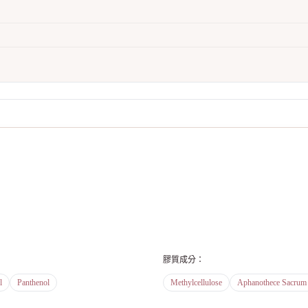
膠質成分
：
l
Panthenol
Methylcellulose
Aphanothece Sacrum 