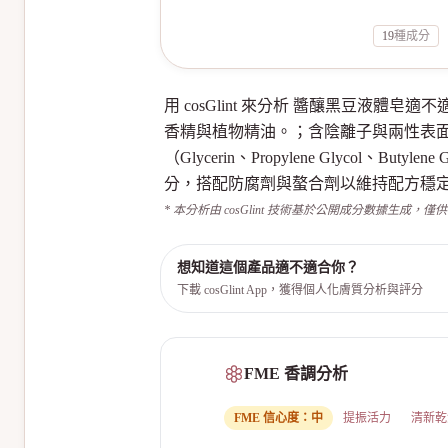
19
種成分
用 cosGlint 來分析 醬釀黑豆
香精與植物精油。；含陰離子與兩性表面活性劑（Po
（Glycerin、Propylene Glycol、But
分，搭配防腐劑與螯合劑以維持配方穩
* 本分析由 cosGlint 技術基於公開成分數據生成，僅
想知道這個產品適不適合你？
下載 cosGlint App，獲得個人化膚質分析與評分
FME 香調分析
FME 信心度：
中
提振活力
清新乾