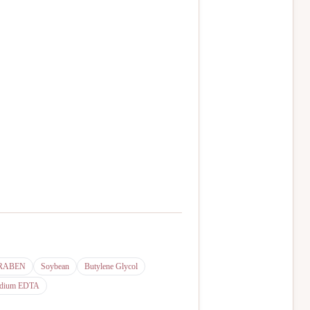
RABEN
Soybean
Butylene Glycol
odium EDTA