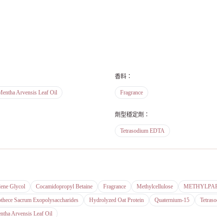
香料
：
Mentha Arvensis Leaf Oil
Fragrance
劑型穩定劑
：
Tetrasodium EDTA
lene Glycol
Cocamidopropyl Betaine
Fragrance
Methylcellulose
METHYLPA
thece Sacrum Exopolysaccharides
Hydrolyzed Oat Protein
Quaternium-15
Tetras
ntha Arvensis Leaf Oil