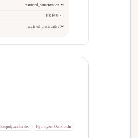
restricted_concentration
TW
KR 限用
KR
restricted_preservative
TW
Exopolysaccharides
Hydrolyzed Oat Protein