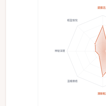
提振活
輕盈愉悅
神秘深邃
溫暖療癒
清新乾