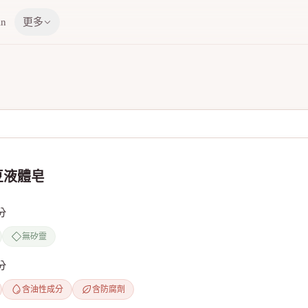
in
更多
豆液體皂
分
無矽靈
分
含油性成分
含防腐劑