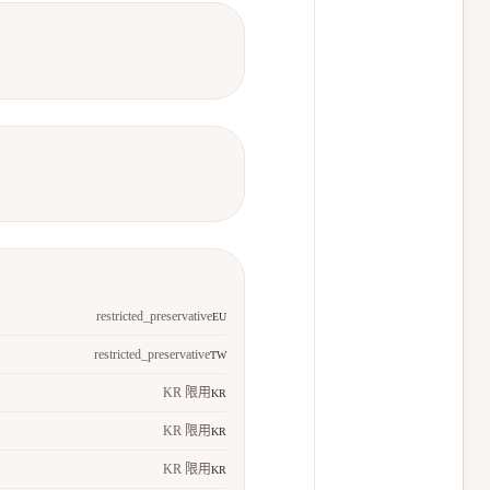
restricted_preservative
EU
restricted_preservative
TW
KR 限用
KR
KR 限用
KR
KR 限用
KR