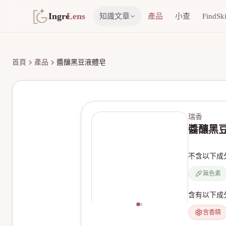
Ingre
Lens
知識文章
產品
小查
FindSk
首頁
產品
醬釀黑豆液體皂
瑞香
醬釀黑
不含以下成
無色素
含有以下成
含香精