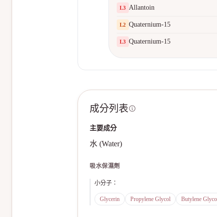
Allantoin
L
3
Quaternium-15
L
2
Quaternium-15
L
3
成分列表
主要成分
水 (Water)
吸水保濕劑
小分子
：
Glycerin
Propylene Glycol
Butylene Glyco