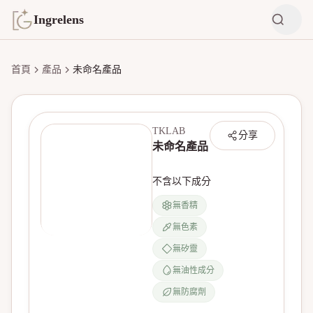
Ingrelens
首頁
產品
未命名產品
TKLAB
分享
未命名產品
不含以下成分
無香精
無色素
無產品圖片
無矽靈
無油性成分
無防腐劑