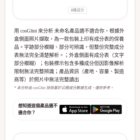
0
種成分
用 cosGlint 來分析 未命名產品適不適合你，根據外
盒側面照片擷取，為一款包裝上印有成分表的保養
品。字跡部分模糊、部分可辨識，但整份完整成分
表無法完全清楚解析。；外盒側面有成分表（文字
部分模糊）；包裝標示包含多種成分但因影像解析
限制無法完整辨識；產品資訊（產地、容量、製造
商等）於照片中無法完整讀出
* 本分析由 cosGlint 技術基於公開成分數據生成，僅供參考。
想知道這個產品適不
適合你？