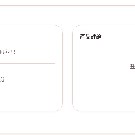
產品評論
用戶吧！
登
分