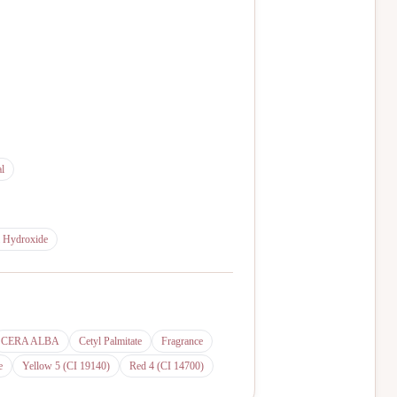
l
 Hydroxide
CERA ALBA
Cetyl Palmitate
Fragrance
e
Yellow 5 (CI 19140)
Red 4 (CI 14700)