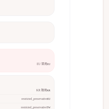
EU 禁用
EU
KR 限用
KR
restricted_preservative
EU
restricted_preservative
TW