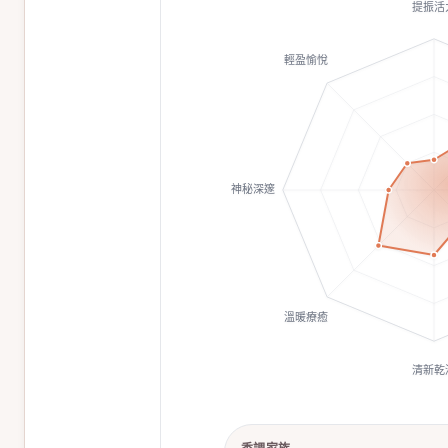
提振活
輕盈愉悅
神秘深邃
溫暖療癒
清新乾