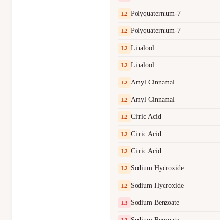
Polyquaternium-7
L
2
Polyquaternium-7
L
2
Linalool
L
2
Linalool
L
2
Amyl Cinnamal
L
2
Amyl Cinnamal
L
2
Citric Acid
L
2
Citric Acid
L
2
Citric Acid
L
2
Sodium Hydroxide
L
2
Sodium Hydroxide
L
2
Sodium Benzoate
L
3
Sodium Benzoate