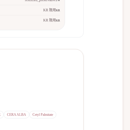
restricted_preservative
TW
KR 限用
KR
KR 限用
KR
R
CERA ALBA
Cetyl Palmitate