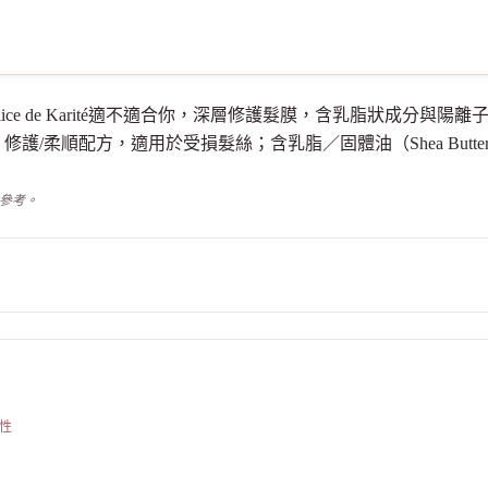
 Hårkur Délice de Karité適不適合你，深層修護髮膜，含乳脂狀
；修護/柔順配方，適用於受損髮絲；含乳脂／固體油（Shea But
供參考。
性