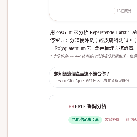
19
種成分
用 cosGlint 來分析 Reparerende
停留 3–5 分鐘後沖洗；經皮膚科測試。
（Polyquaternium-7）改善梳理與抗靜電
* 本分析由 cosGlint 技術基於公開成分數據生成，僅
想知道這個產品適不適合你？
下載 cosGlint App，獲得個人化膚質分析與評分
FME 香調分析
FME 信心度：
高
放鬆舒壓
浪漫感