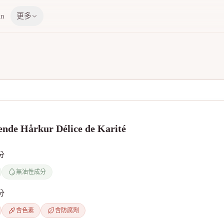
in
更多
nde Hårkur Délice de Karité
分
無油性成分
分
含色素
含防腐劑