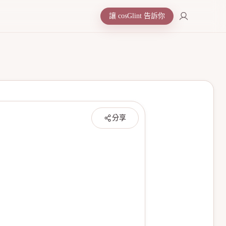
讓 cosGlint 告訴你
分享