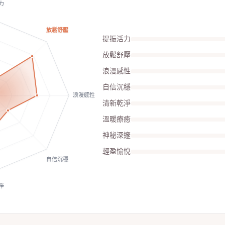
力
放鬆舒壓
提振活力
放鬆舒壓
浪漫感性
自信沉穩
浪漫感性
清新乾淨
溫暖療癒
神秘深邃
輕盈愉悅
自信沉穩
淨