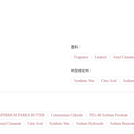
香料
：
Fragrance
Linalool
Amyl Cinnama
劑型穩定劑
：
Synthetic Wax
Citric Acid
Sodium
PERMUM PARKII BUTTER
Cetrimonium Chloride
PEG-40 Sorbitan Peroleate
Amyl Cinnamal
Citric Acid
Synthetic Wax
Sodium Hydroxide
Sodium Benzoat