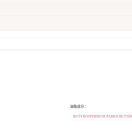
油脂成分
：
BUTYROSPERMUM PARKII BUTTE