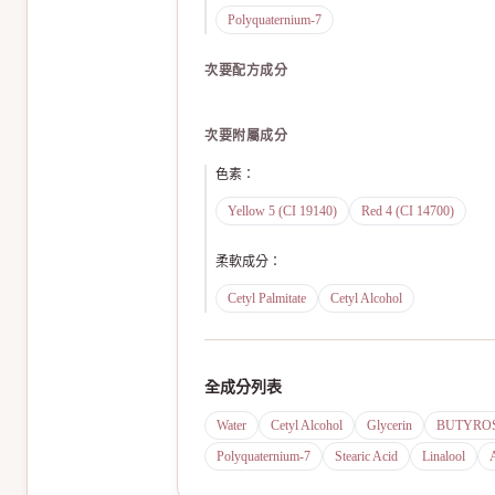
Polyquaternium-7
次要配方成分
次要附屬成分
色素
：
Yellow 5 (CI 19140)
Red 4 (CI 14700)
柔軟成分
：
Cetyl Palmitate
Cetyl Alcohol
全成分列表
Water
Cetyl Alcohol
Glycerin
BUTYROS
Polyquaternium-7
Stearic Acid
Linalool