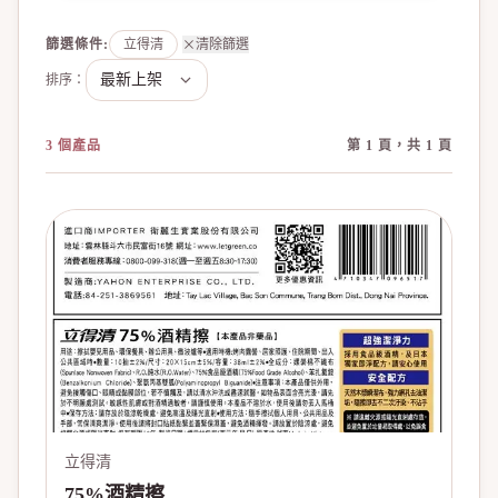
篩選條件
:
立得清
清除篩選
排序：
3 個產品
第 1 頁，共 1 頁
立得清
75%酒精擦