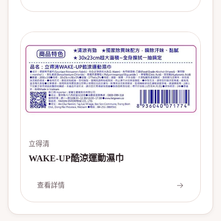
立得清
WAKE-UP酷涼運動濕巾
查看詳情