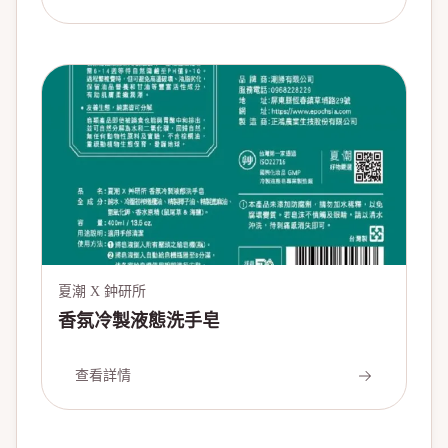
夏潮 X 鈡研所
香氛冷製液態洗手皂
查看詳情