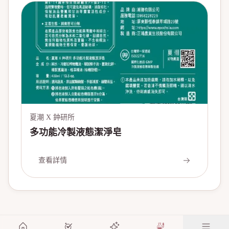
夏潮 X 鈡研所
多功能冷製液態潔淨皂
查看詳情