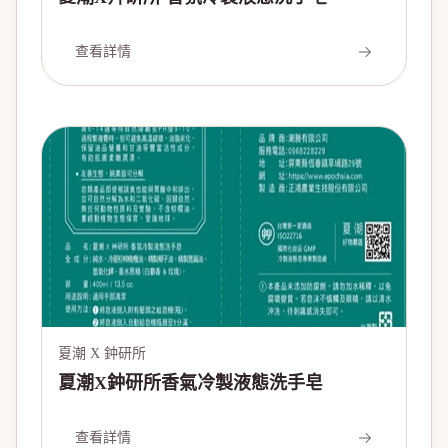
查看詳情
夏潮 X 鈡研所
夏潮X鈡研所香氣冷製液態洗手皂
查看詳情