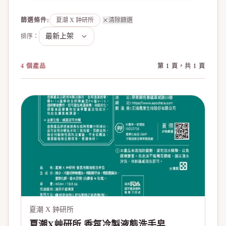
篩選條件
:
夏潮 X 鈡研所
清除篩選
排序：
4 個產品
第 1 頁，共 1 頁
夏潮 X 鈡研所
夏潮X艸研所 香氛冷製液態洗手皂