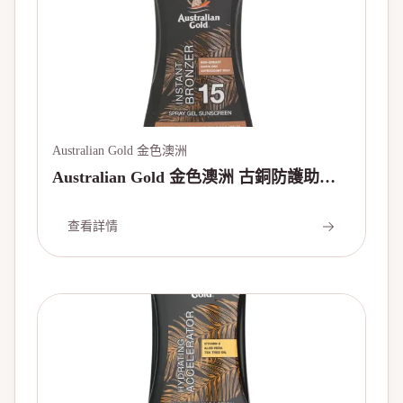
Australian Gold 金色澳洲
Australian Gold 金色澳洲 古銅防護助曬
凝膠 SPF 15 237ml/8oz
查看詳情