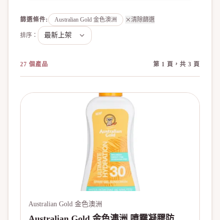
篩選條件
:
Australian Gold 金色澳洲
清除篩選
排序：
27 個產品
第 1 頁，共 3 頁
Australian Gold 金色澳洲
Australian Gold 金色澳洲 噴霧凝膠防曬