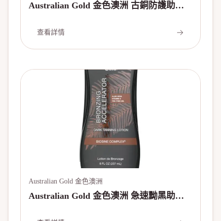
Australian Gold 金色澳洲 古銅防護助曬
凝膠SPF 50 - #1 Fragrance 237ml/8oz
查看詳情
Australian Gold 金色澳洲
Australian Gold 金色澳洲 急速黝黑助曬
乳液Dark Tanning Accelerator Lotion