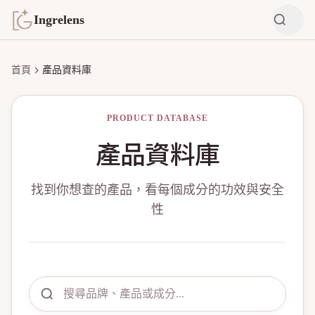
Ingrelens
首頁
產品資料庫
PRODUCT DATABASE
產品資料庫
找到你想查的產品，看每個成分的功效與安全
性