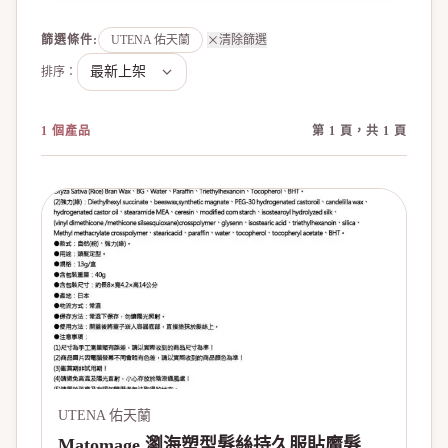
篩選條件
:
UTENA 佑天蘭
清除篩選
排序：
1 個產品
第 1 頁，共 1 頁
UTENA 佑天蘭
Matomage 瀏海塑型髮絲持久服貼魔髮球