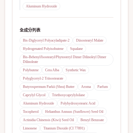
Aluminum Hydroxide
全成分列表
Bis-Diglyceryl Polyacyladipate-2
Diisostearyl Malate
Hydrogenated Polyisobutene
Squalane
Bis-Behenyl/Isostearyl/Phytosteryl Dimer Dilinoleyl Dimer
Dilinoleate
Polybutene
Cera Alba
Synthetic Wax
Polyglyceryl-2 Triisostearate
Butyrospermum Parkii (Shea) Butter
Aroma
Parfum
Caprylyl Glycol
Triethoxycaprylylsilane
Aluminum Hydroxide
Polyhydroxystearic Acid
Tocopherol
Helianthus Annuus (Sunflower) Seed Oil
Actinidia Chinensis (Kiwi) Seed Oil
Benzyl Benzoate
Limonene
Titanium Dioxide (CI 77891)