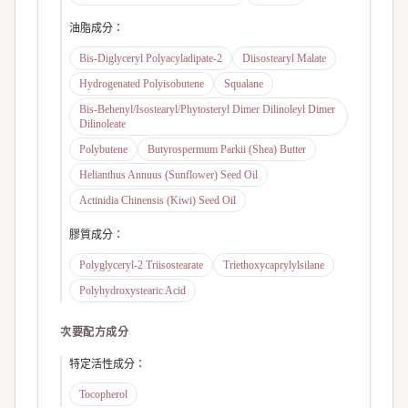
油脂成分
：
Bis-Diglyceryl Polyacyladipate-2
Diisostearyl Malate
Hydrogenated Polyisobutene
Squalane
Bis-Behenyl/Isostearyl/Phytosteryl Dimer Dilinoleyl Dimer
Dilinoleate
Polybutene
Butyrospermum Parkii (Shea) Butter
Helianthus Annuus (Sunflower) Seed Oil
Actinidia Chinensis (Kiwi) Seed Oil
膠質成分
：
Polyglyceryl-2 Triisostearate
Triethoxycaprylylsilane
Polyhydroxystearic Acid
次要配方成分
特定活性成分
：
Tocopherol