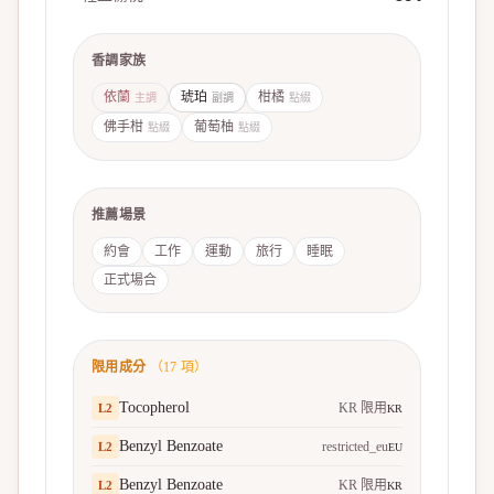
香調家族
依蘭
琥珀
柑橘
主調
副調
點綴
佛手柑
葡萄柚
點綴
點綴
推薦場景
約會
工作
運動
旅行
睡眠
正式場合
限用成分
（
17
項）
Tocopherol
KR 限用
L
2
KR
Benzyl Benzoate
restricted_eu
L
2
EU
Benzyl Benzoate
KR 限用
L
2
KR