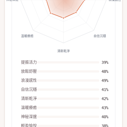
溫暖療癒
自信沉穩
清新乾淨
提振活力
39
%
放鬆舒壓
48
%
浪漫感性
49
%
自信沉穩
41
%
清新乾淨
42
%
溫暖療癒
43
%
神秘深邃
40
%
輕盈愉悅
38
%