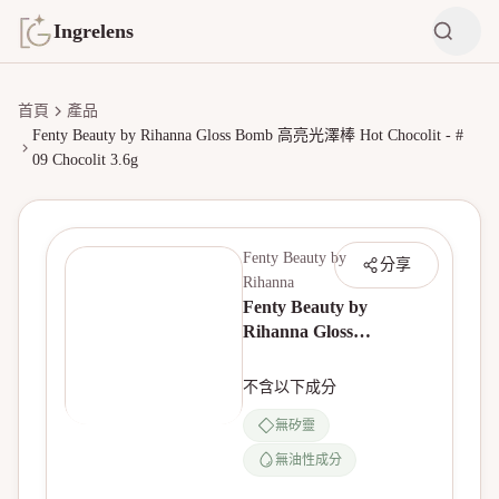
Ingrelens
首頁
產品
Fenty Beauty by Rihanna Gloss Bomb 高亮光澤棒 Hot Chocolit - #
09 Chocolit 3.6g
Fenty Beauty by
分享
Rihanna
Fenty Beauty by
Rihanna Gloss
Bomb 高亮光澤棒
Hot Chocolit - # 09
不含以下成分
Chocolit 3.6g
無矽靈
無油性成分