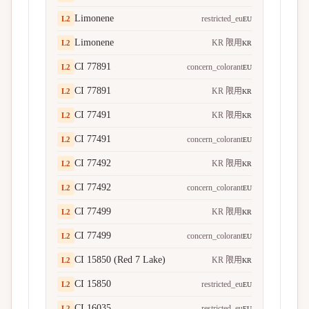
Limonene
restricted_eu
L
2
EU
Limonene
KR 限用
L
2
KR
CI 77891
concern_colorant
L
2
EU
CI 77891
KR 限用
L
2
KR
CI 77491
KR 限用
L
2
KR
CI 77491
concern_colorant
L
2
EU
CI 77492
KR 限用
L
2
KR
CI 77492
concern_colorant
L
2
EU
CI 77499
KR 限用
L
2
KR
CI 77499
concern_colorant
L
2
EU
CI 15850 (Red 7 Lake)
KR 限用
L
2
KR
CI 15850
restricted_eu
L
2
EU
CI 16035
restricted_eu
L
2
EU