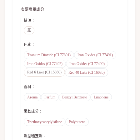
次要附屬成分
精油
：
無
色素
：
Titanium Dioxide (CI 77891)
Iron Oxides (CI 77491)
Iron Oxides (CI 77492)
Iron Oxides (CI 77499)
Red 6 Lake (CI 15850)
Red 40 Lake (CI 16035)
香料
：
Aroma
Parfum
Benzyl Benzoate
Limonene
柔軟成分
：
Triethoxycaprylylsilane
Polybutene
劑型穩定劑
：