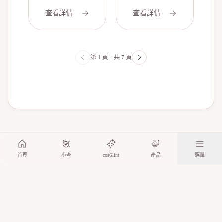
(嬌韻詩) 賦活
(嬌韻詩)
雙精華30ml
Glowing Sun 身
查看詳情
查看詳情
體高防曬油噴
霧 SPF 30
150ml/5oz
第
1
頁，共
7
頁
首頁
小查
cosGlint
產品
選單