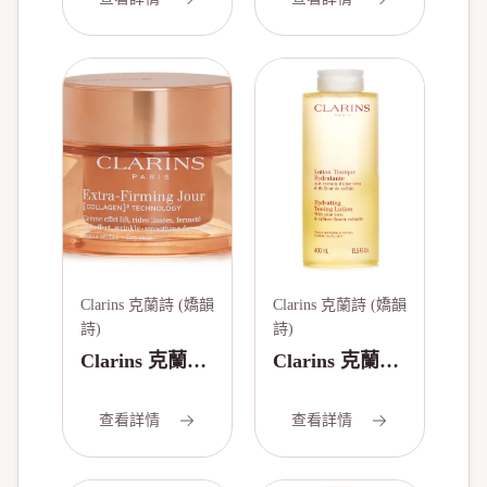
Everlasting 持
緊緻日霜 (乾
久保濕啞緻粉
性) 50ml/1.7oz
底 - # 107C
Beige 30ml/1oz
Clarins 克蘭詩 (嬌韻
Clarins 克蘭詩 (嬌韻
詩)
詩)
Clarins 克蘭詩
Clarins 克蘭詩
(嬌韻詩) 煥顏
(嬌韻詩) 植萃
緊緻日霜 (適合
保濕爽膚露 (中
查看詳情
查看詳情
乾性肌膚) 50ml
性至乾性肌適
用)400ml/13.5oz