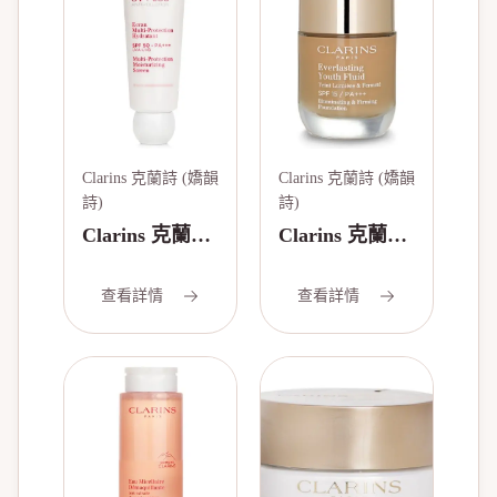
200ml/7oz
Clarins 克蘭詩 (嬌韻
Clarins 克蘭詩 (嬌韻
詩)
詩)
Clarins 克蘭詩
Clarins 克蘭詩
(嬌韻詩) [5P]
(嬌韻詩) 煥顏
抗污染全效保
緊緻粉底液
查看詳情
查看詳情
濕防曬霜 SPF
SPF 15 - # 110
50 (粉紅色)
Honey
50ml/1.6oz
30ml/1oz