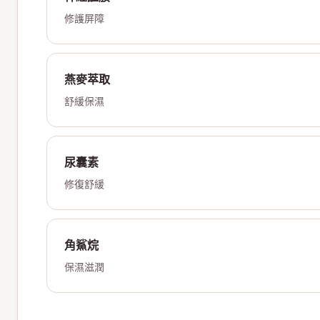
修護屏障
燕麥萃取
舒緩保濕
尿囊素
修復舒緩
角鯊烷
保濕滋潤