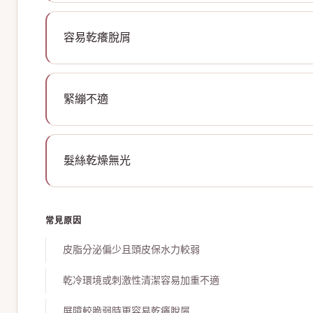
容易乾癢脫屑
緊繃不適
髮絲乾燥無光
常見原因
皮脂分泌偏少且頭皮保水力較弱
乾冷環境或刺激性清潔容易加重不適
屏障較脆弱時更容易乾癢脫屑