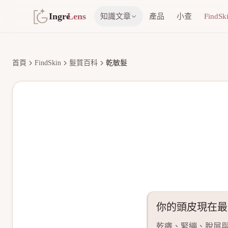
Ingre
Lens
知識文章
產品
小查
FindSk
首頁
FindSkin
髮質百科
乾敏髮
你的頭皮現在最
乾癢、緊繃、脫屑