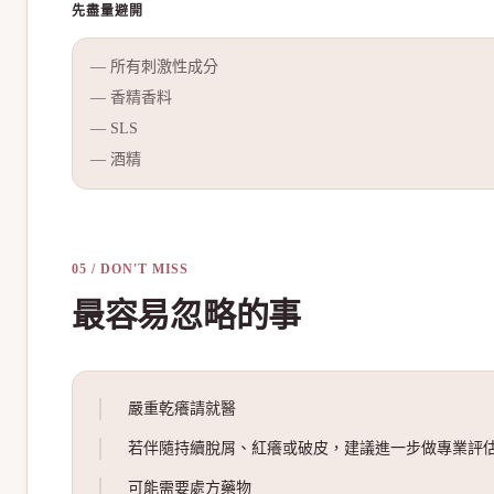
先盡量避開
—
所有刺激性成分
—
香精香料
—
SLS
—
酒精
05 / DON'T MISS
最容易忽略的事
嚴重乾癢請就醫
若伴隨持續脫屑、紅癢或破皮，建議進一步做專業評
可能需要處方藥物