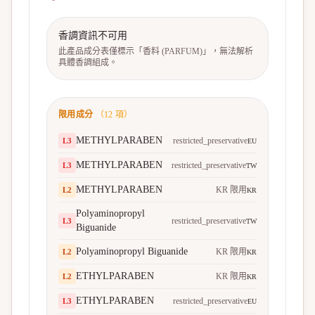
香調資訊不可用
此產品成分表僅標示「香料 (PARFUM)」，無法解析
具體香調組成。
限用成分
（
12
項）
METHYLPARABEN
restricted_preservative
L
3
EU
METHYLPARABEN
restricted_preservative
L
3
TW
METHYLPARABEN
KR 限用
L
2
KR
Polyaminopropyl
restricted_preservative
L
3
TW
Biguanide
Polyaminopropyl Biguanide
KR 限用
L
2
KR
ETHYLPARABEN
KR 限用
L
2
KR
ETHYLPARABEN
restricted_preservative
L
3
EU