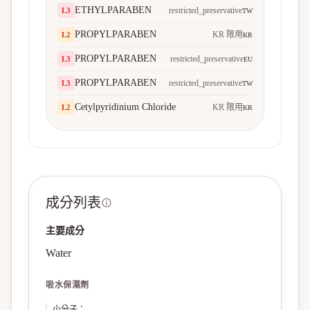
ETHYLPARABEN
restricted_preservative
L
3
TW
PROPYLPARABEN
KR 限用
L
2
KR
PROPYLPARABEN
restricted_preservative
L
3
EU
PROPYLPARABEN
restricted_preservative
L
3
TW
Cetylpyridinium Chloride
KR 限用
L
2
KR
成分列表
主要成分
Water
吸水保濕劑
小分子
：