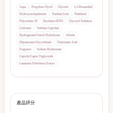
Aqua
Propylene Glycol
Glycerin
1,2-Hexanediol
Hydroxyacetophenone
Xanthan Gum
Panthenol
Polysorbate 20
Disodium EDTA
Glycosyl Trehalose
Carbomer
Sorbitan Caprylate
Hydrogenated Starch Hydrolysate
Arbutin
Dipotassium Glycyrrhizate
Tranexamic Acid
Fragrance
Sodium Hyaluronate
Caprylic/Capric Triglyceride
Laminaria Ochroleuca Extract
產品評分