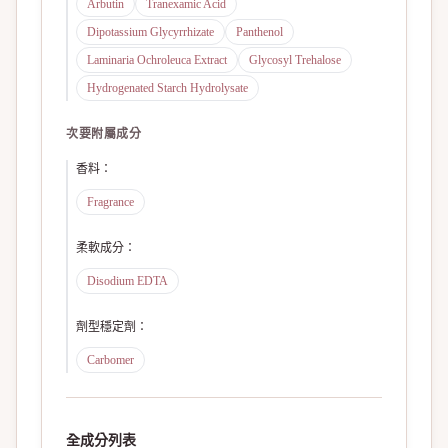
Arbutin
Tranexamic Acid
Dipotassium Glycyrrhizate
Panthenol
Laminaria Ochroleuca Extract
Glycosyl Trehalose
Hydrogenated Starch Hydrolysate
次要附屬成分
香料
：
Fragrance
柔軟成分
：
Disodium EDTA
劑型穩定劑
：
Carbomer
全成分列表