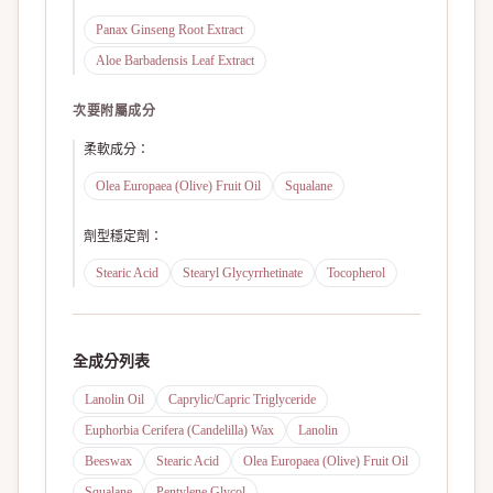
Panax Ginseng Root Extract
Aloe Barbadensis Leaf Extract
次要附屬成分
柔軟成分
：
Olea Europaea (Olive) Fruit Oil
Squalane
劑型穩定劑
：
Stearic Acid
Stearyl Glycyrrhetinate
Tocopherol
全成分列表
Lanolin Oil
Caprylic/Capric Triglyceride
Euphorbia Cerifera (Candelilla) Wax
Lanolin
Beeswax
Stearic Acid
Olea Europaea (Olive) Fruit Oil
Squalane
Pentylene Glycol