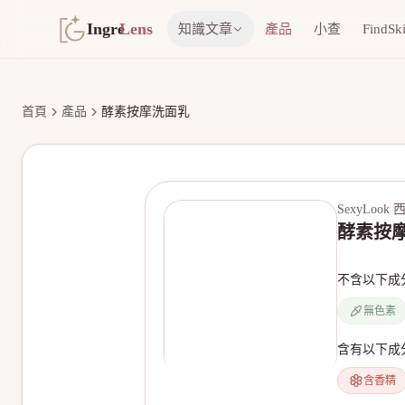
Ingre
Lens
知識文章
產品
小查
FindSk
首頁
產品
酵素按摩洗面乳
SexyLook
酵素按
不含以下成
無色素
含有以下成
含香精
無產品圖片