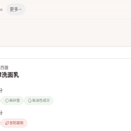
in
更多
 西西露
摩洗面乳
分
無矽靈
無油性成分
分
含防腐劑