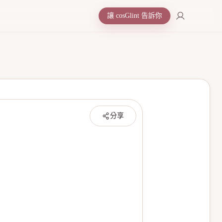
讓 cosGlint 告訴你
分享