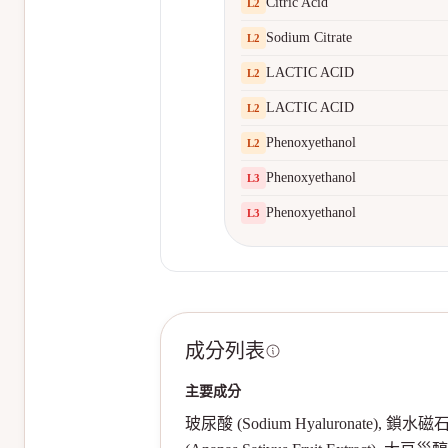
Citric Acid
L
2
Sodium Citrate
L
2
LACTIC ACID
L
2
LACTIC ACID
L
2
Phenoxyethanol
L
2
Phenoxyethanol
L
3
Phenoxyethanol
L
3
成分列表
主要成分
玻尿酸 (Sodium Hyaluronate), 鎖水磁石 