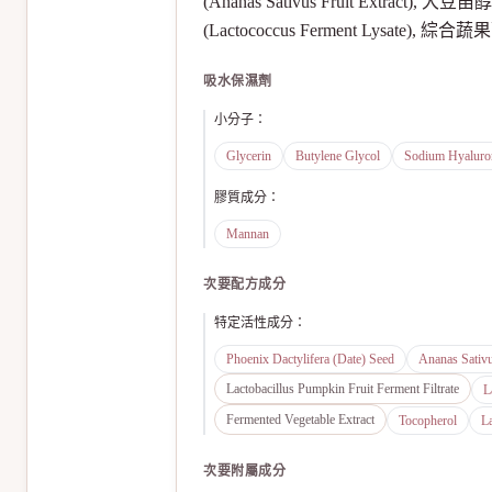
(Ananas Sativus Fruit Extract), 大豆甾
(Lactococcus Ferment Lysate), 綜合蔬果酵
吸水保濕劑
小分子
：
Glycerin
Butylene Glycol
Sodium Hyaluro
膠質成分
：
Mannan
次要配方成分
特定活性成分
：
Phoenix Dactylifera (Date) Seed
Ananas Sativu
Lactobacillus Pumpkin Fruit Ferment Filtrate
L
Fermented Vegetable Extract
Tocopherol
La
次要附屬成分