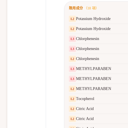
限用成分
（
18
項）
Potassium Hydroxide
L
2
Potassium Hydroxide
L
2
Chlorphenesin
L
3
Chlorphenesin
L
3
Chlorphenesin
L
2
METHYLPARABEN
L
3
METHYLPARABEN
L
3
METHYLPARABEN
L
2
Tocopherol
L
2
Citric Acid
L
2
Citric Acid
L
2