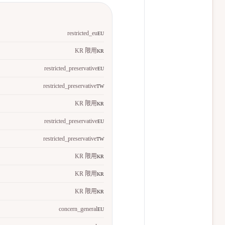
restricted_eu
EU
KR 限用
KR
restricted_preservative
EU
restricted_preservative
TW
KR 限用
KR
restricted_preservative
EU
restricted_preservative
TW
KR 限用
KR
KR 限用
KR
KR 限用
KR
concern_general
EU