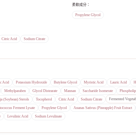
柔軟成分
：
Propylene Glycol
Citric Acid
Sodium Citrate
ic Acid
Potassium Hydroxide
Butylene Glycol
Myristic Acid
Lauric Acid
H
Methylparaben
Glycol Distearate
Mannan
Saccharide Isomerate
Phospholip
Fermented Vegetab
ja (Soybean) Sterols
Tocopherol
Citric Acid
Sodium Citrate
tococcus Ferment Lysate
Propylene Glycol
Ananas Sativus (Pineapple) Fruit Extract
e
Levulinic Acid
Sodium Levulinate