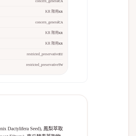
concern_general
CA
KR 限用
KR
concern_general
CA
KR 限用
KR
KR 限用
KR
restricted_preservative
EU
restricted_preservative
TW
x Dactylifera Seed), 鳳梨萃取