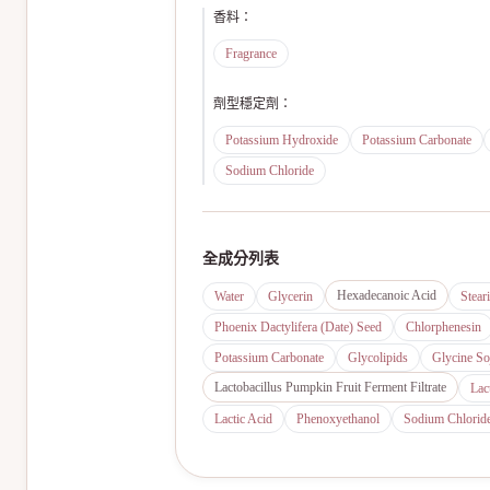
香料
：
Fragrance
劑型穩定劑
：
Potassium Hydroxide
Potassium Carbonate
Sodium Chloride
全成分列表
Hexadecanoic Acid
Water
Glycerin
Stear
Phoenix Dactylifera (Date) Seed
Chlorphenesin
Potassium Carbonate
Glycolipids
Glycine So
Lactobacillus Pumpkin Fruit Ferment Filtrate
Lac
Lactic Acid
Phenoxyethanol
Sodium Chlorid