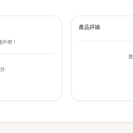
產品評論
用戶吧！
登
分