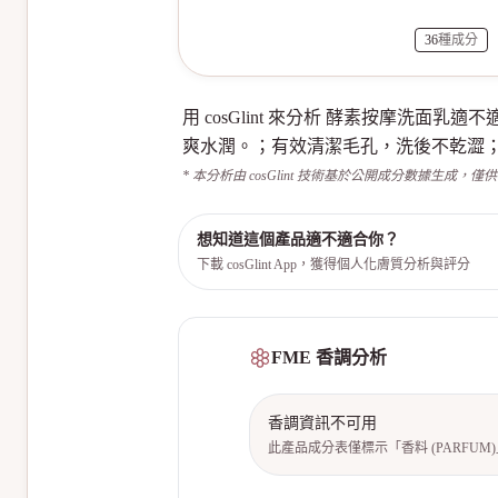
36
種成分
用 cosGlint 來分析 酵素按摩
爽水潤。；有效清潔毛孔，洗後不乾澀；
* 本分析由 cosGlint 技術基於公開成分數據生成，僅
想知道這個產品適不適合你？
下載 cosGlint App，獲得個人化膚質分析與評分
FME 香調分析
香調資訊不可用
此產品成分表僅標示「香料 (PARFU