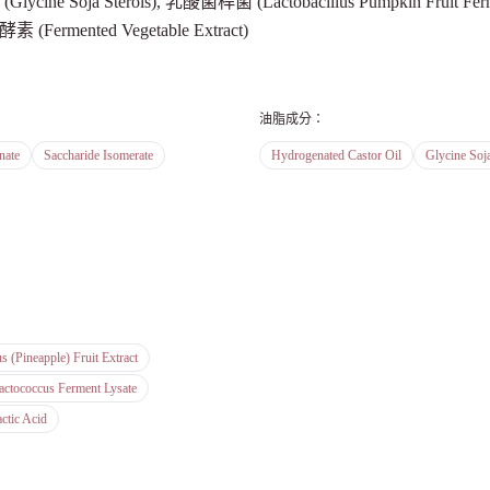
醇 (Glycine Soja Sterols), 乳酸菌桿菌 (Lactobacillus Pumpkin Fruit
素 (Fermented Vegetable Extract)
油脂成分
：
nate
Saccharide Isomerate
Hydrogenated Castor Oil
Glycine Soj
s (Pineapple) Fruit Extract
actococcus Ferment Lysate
ctic Acid