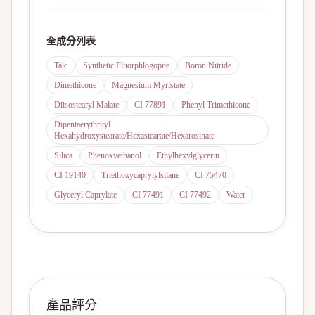
全成分列表
Talc
Synthetic Fluorphlogopite
Boron Nitride
Dimethicone
Magnesium Myristate
Diisostearyl Malate
CI 77891
Phenyl Trimethicone
Dipentaerythrityl
Hexahydroxystearate/Hexastearate/Hexarosinate
Silica
Phenoxyethanol
Ethylhexylglycerin
CI 19140
Triethoxycaprylylsilane
CI 75470
Glyceryl Caprylate
CI 77491
CI 77492
Water
產品評分