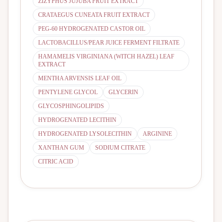
ZIZYPHUS JUJUBA FRUIT EXTRACT
CRATAEGUS CUNEATA FRUIT EXTRACT
PEG-60 HYDROGENATED CASTOR OIL
LACTOBACILLUS/PEAR JUICE FERMENT FILTRATE
HAMAMELIS VIRGINIANA (WITCH HAZEL) LEAF
EXTRACT
MENTHA ARVENSIS LEAF OIL
PENTYLENE GLYCOL
GLYCERIN
GLYCOSPHINGOLIPIDS
HYDROGENATED LECITHIN
HYDROGENATED LYSOLECITHIN
ARGININE
XANTHAN GUM
SODIUM CITRATE
CITRIC ACID