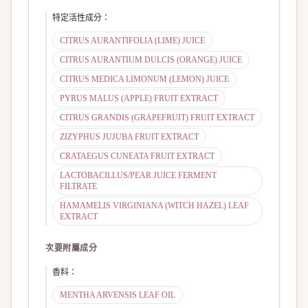
特定活性成分
：
CITRUS AURANTIFOLIA (LIME) JUICE
CITRUS AURANTIUM DULCIS (ORANGE) JUICE
CITRUS MEDICA LIMONUM (LEMON) JUICE
PYRUS MALUS (APPLE) FRUIT EXTRACT
CITRUS GRANDIS (GRAPEFRUIT) FRUIT EXTRACT
ZIZYPHUS JUJUBA FRUIT EXTRACT
CRATAEGUS CUNEATA FRUIT EXTRACT
LACTOBACILLUS/PEAR JUICE FERMENT
FILTRATE
HAMAMELIS VIRGINIANA (WITCH HAZEL) LEAF
EXTRACT
次要附屬成分
香料
：
MENTHA ARVENSIS LEAF OIL