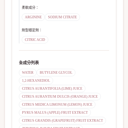
柔軟成分
：
ARGININE
SODIUM CITRATE
劑型穩定劑
：
CITRIC ACID
全成分列表
WATER
BUTYLENE GLYCOL
1,2-HEXANEDIOL
CITRUS AURANTIFOLIA (LIME) JUICE
CITRUS AURANTIUM DULCIS (ORANGE) JUICE
CITRUS MEDICA LIMONUM (LEMON) JUICE
PYRUS MALUS (APPLE) FRUIT EXTRACT
CITRUS GRANDIS (GRAPEFRUIT) FRUIT EXTRACT