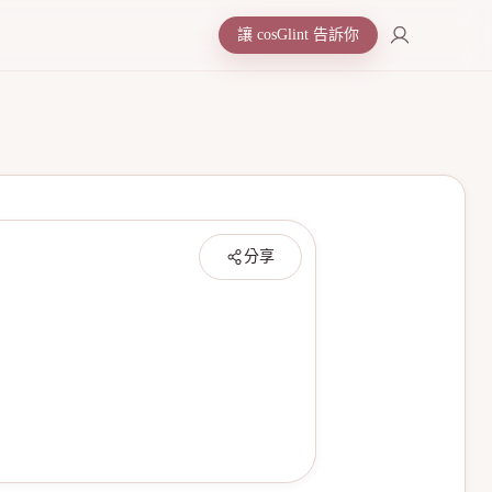
讓 cosGlint 告訴你
分享