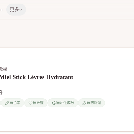
in
更多
黎歐樹
Miel Stick Lèvres Hydratant
分
無色素
無矽靈
無油性成分
無防腐劑