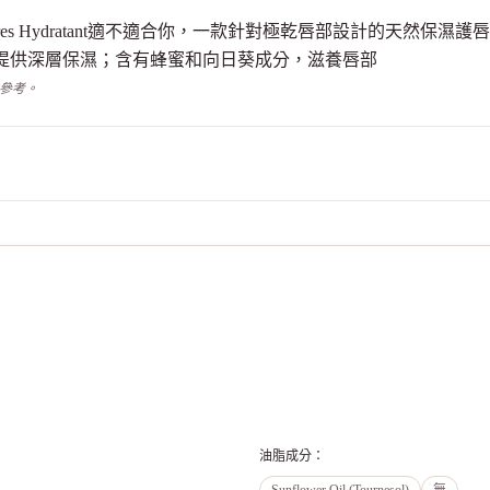
el Stick Lèvres Hydratant適不適合你，一款針對極乾唇部設
部提供深層保濕；含有蜂蜜和向日葵成分，滋養唇部
供參考。
油脂成分
：