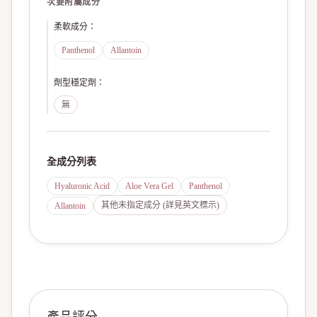
次要附屬成分
柔軟成分
：
Panthenol
Allantoin
劑型穩定劑
：
無
全成分列表
Hyaluronic Acid
Aloe Vera Gel
Panthenol
其他未指定成分 (詳見英文標示)
Allantoin