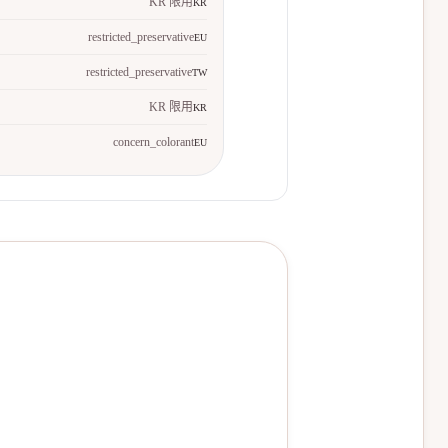
KR 限用
KR
restricted_preservative
EU
restricted_preservative
TW
KR 限用
KR
concern_colorant
EU