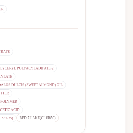
ER
TRATE
GLYCERYL POLYACYLADIPATE-2
ILYLATE
LUS DULCIS (SWEET ALMOND) OIL
UTTER
OPOLYMER
ETIC ACID
RED 7 LAKE(CI 15850)
778925)