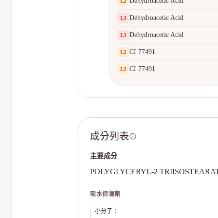
Dehydroacetic Acid
L
2
Dehydroacetic Acid
L
3
Dehydroacetic Acid
L
3
CI 77491
L
2
CI 77491
L
2
成分列表
主要成分
POLYGLYCERYL-2 TRIISOSTEARA
吸水保濕劑
小分子
：