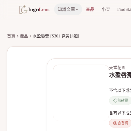
Ingre
Lens
知識文章
產品
小查
FindSk
首頁
產品
水盈唇膏 [S301 克勞迪婭]
天堂花園
水盈唇膏 
不含以下成
無矽靈
含有以下成
含香精
無產品圖片