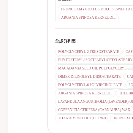
PRUNUS AMYGDALUS DULCIS (SWEET AL
ARGANIA SPINOSA KERNEL OIL
全成分列表
POLYGLYCERYL-2 TRIISOSTEARATE
CAP
PHYTOSTERYL/ISOSTEARYL/CETYL/STEARY
MACADAMIA SEED OIL POLYGLYCERYL-6 E
DIMER DILINOLEYL DIISOSTEARATE
CA
POLYGLYCERYL-6 POLYRICINOLEATE
P
ARGANIA SPINOSA KERNEL OIL
THEOBR
LAVANDULA ANGUSTIFOLIA (LAVENDER) O
COPERNICIA CERIFERA (CARNAUBA) WAX
TITANIUM DIOXIDE(CI 77891)
IRON OXIDE