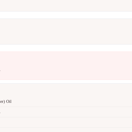
L
er) Oil
L