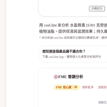
35
種成分
用 cosGlint 來分析 水盈唇膏 [
植物油脂，提供保濕與滋潤效果；持久
* 本分析由 cosGlint 技術基於公開成分數據生成，僅
想知道這個產品適不適合你？
下載 cosGlint App，獲得個人化膚質分析與評分
FME 香調分析
FME 信心度：
中
清新乾淨
放鬆舒
提振活