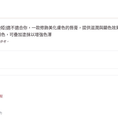
S301 克勞迪婭]適不適合你，一款修飾美化膚色的唇膏，提供滋潤與
顯色，可疊加塗抹以增強色澤
供參考。
壓
力