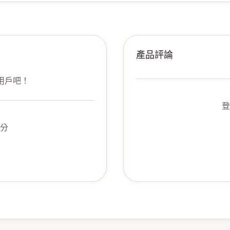
產品評論
用戶吧！
登
分