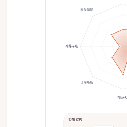
輕盈愉悅
神秘深邃
溫暖療癒
清新乾
香調家族