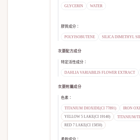
GLYCERIN
WATER
膠質成分
：
POLYISOBUTENE
SILICA DIMETHYL SI
次要配方成分
特定活性成分
：
DAHLIA VARIABILIS FLOWER EXTRACT
次要附屬成分
色素
：
TITANIUM DIOXIDE(CI 77891)
IRON OXI
YELLOW 5 LAKE(CI 19140)
TITANIUM/TI
RED 7 LAKE(CI 15850)
柔軟成分
：