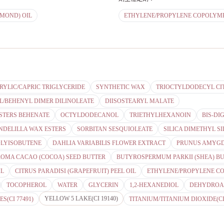
MOND) OIL
ETHYLENE/PROPYLENE COPOLYM
RYLIC/CAPRIC TRIGLYCERIDE
SYNTHETIC WAX
TRIOCTYLDODECYL CI
L/BEHENYL DIMER DILINOLEATE
DIISOSTEARYL MALATE
STERS BEHENATE
OCTYLDODECANOL
TRIETHYLHEXANOIN
BIS-DI
NDELILLA WAX ESTERS
SORBITAN SESQUIOLEATE
SILICA DIMETHYL S
OLYISOBUTENE
DAHLIA VARIABILIS FLOWER EXTRACT
PRUNUS AMYGDA
OMA CACAO (COCOA) SEED BUTTER
BUTYROSPERMUM PARKII (SHEA) B
IL
CITRUS PARADISI (GRAPEFRUIT) PEEL OIL
ETHYLENE/PROPYLENE C
TOCOPHEROL
WATER
GLYCERIN
1,2-HEXANEDIOL
DEHYDROAC
YELLOW 5 LAKE(CI 19140)
S(CI 77491)
TITANIUM/TITANIUM DIOXIDE(CI 