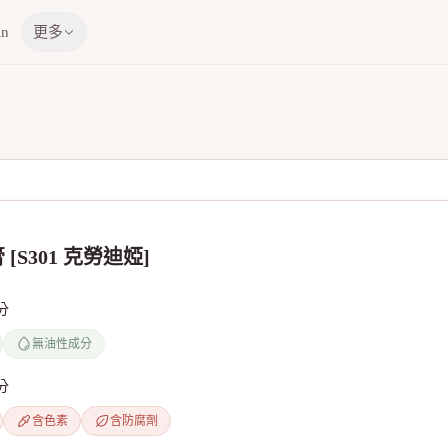
in
更多
[S301 克勞迪婭]
分
無油性成分
分
含色素
含防腐劑