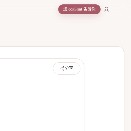
讓 cosGlint 告訴你
分享