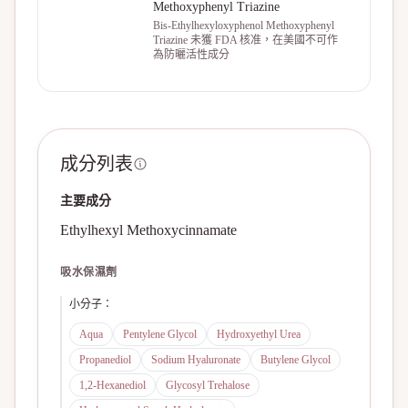
Methoxyphenyl Triazine
Bis-Ethylhexyloxyphenol Methoxyphenyl
Triazine 未獲 FDA 核准，在美國不可作
為防曬活性成分
成分列表
主要成分
Ethylhexyl Methoxycinnamate
吸水保濕劑
小分子
：
Aqua
Pentylene Glycol
Hydroxyethyl Urea
Propanediol
Sodium Hyaluronate
Butylene Glycol
1,2-Hexanediol
Glycosyl Trehalose