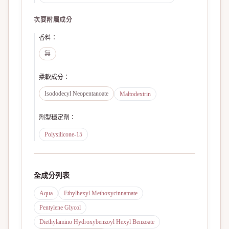
次要附屬成分
香料
：
無
柔軟成分
：
Isododecyl Neopentanoate
Maltodextrin
劑型穩定劑
：
Polysilicone-15
全成分列表
Aqua
Ethylhexyl Methoxycinnamate
Pentylene Glycol
Diethylamino Hydroxybenzoyl Hexyl Benzoate