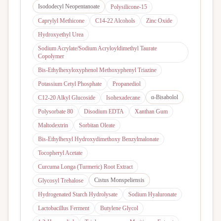
Isododecyl Neopentanoate
Polysilicone-15
Caprylyl Methicone
C14-22 Alcohols
Zinc Oxide
Hydroxyethyl Urea
Sodium Acrylate/Sodium Acryloyldimethyl Taurate
Copolymer
Bis-Ethylhexyloxyphenol Methoxyphenyl Triazine
Potassium Cetyl Phosphate
Propanediol
α-Bisabolol
C12-20 Alkyl Glucoside
Isohexadecane
Polysorbate 80
Disodium EDTA
Xanthan Gum
Maltodextrin
Sorbitan Oleate
Bis-Ethylhexyl Hydroxydimethoxy Benzylmalonate
Tocopheryl Acetate
Curcuma Longa (Turmeric) Root Extract
Cistus Monspeliensis
Glycosyl Trehalose
Hydrogenated Starch Hydrolysate
Sodium Hyaluronate
Lactobacillus Ferment
Butylene Glycol