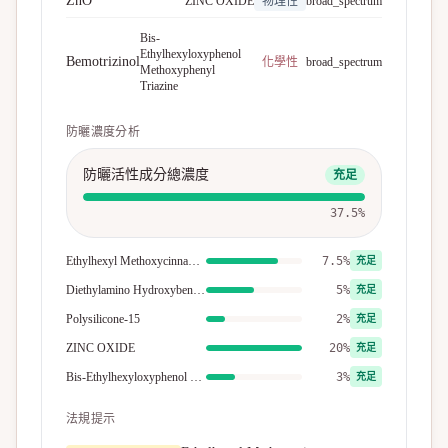
ZnO
ZINC OXIDE
物理性
broad_spectrum
Bis-
Ethylhexyloxyphenol
Bemotrizinol
化學性
broad_spectrum
Methoxyphenyl
Triazine
防曬濃度分析
防曬活性成分總濃度
充足
37.5
%
Ethylhexyl Methoxycinnamate
7.5%
充足
Diethylamino Hydroxybenzoyl Hexyl Benzoate
5%
充足
Polysilicone-15
2%
充足
ZINC OXIDE
20%
充足
Bis-Ethylhexyloxyphenol Methoxyphenyl Triazine
3%
充足
法規提示