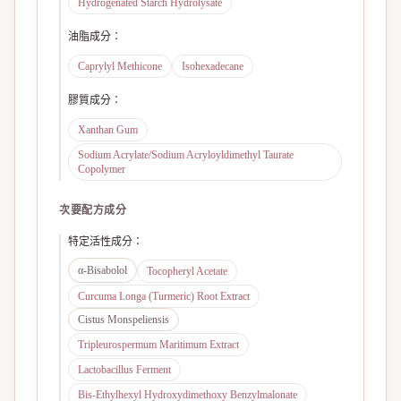
Hydrogenated Starch Hydrolysate
油脂成分
：
Caprylyl Methicone
Isohexadecane
膠質成分
：
Xanthan Gum
Sodium Acrylate/Sodium Acryloyldimethyl Taurate
Copolymer
次要配方成分
特定活性成分
：
α-Bisabolol
Tocopheryl Acetate
Curcuma Longa (Turmeric) Root Extract
Cistus Monspeliensis
Tripleurospermum Maritimum Extract
Lactobacillus Ferment
Bis-Ethylhexyl Hydroxydimethoxy Benzylmalonate