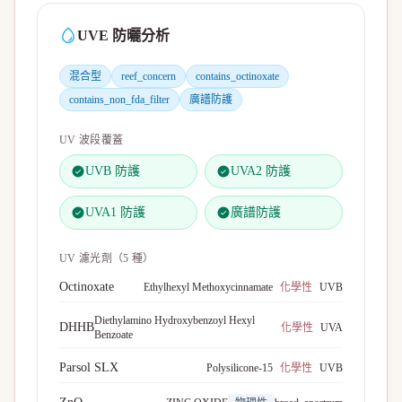
UVE 防曬分析
混合型
reef_concern
contains_octinoxate
contains_non_fda_filter
廣譜防護
UV 波段覆蓋
UVB 防護
UVA2 防護
UVA1 防護
廣譜防護
UV 濾光劑（
5
種）
Octinoxate
Ethylhexyl Methoxycinnamate
化學性
UVB
Diethylamino Hydroxybenzoyl Hexyl
DHHB
化學性
UVA
Benzoate
Parsol SLX
Polysilicone-15
化學性
UVB