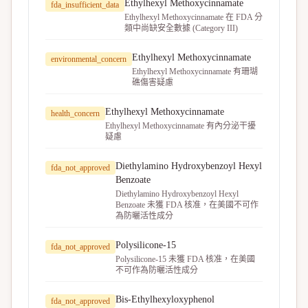
Ethylhexyl Methoxycinnamate
fda_insufficient_data
Ethylhexyl Methoxycinnamate 在 FDA 分
類中尚缺安全數據 (Category III)
Ethylhexyl Methoxycinnamate
environmental_concern
Ethylhexyl Methoxycinnamate 有珊瑚
礁傷害疑慮
Ethylhexyl Methoxycinnamate
health_concern
Ethylhexyl Methoxycinnamate 有內分泌干擾
疑慮
Diethylamino Hydroxybenzoyl Hexyl
fda_not_approved
Benzoate
Diethylamino Hydroxybenzoyl Hexyl
Benzoate 未獲 FDA 核准，在美國不可作
為防曬活性成分
Polysilicone-15
fda_not_approved
Polysilicone-15 未獲 FDA 核准，在美國
不可作為防曬活性成分
Bis-Ethylhexyloxyphenol
fda_not_approved