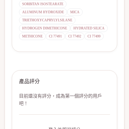
SORBITAN ISOSTEARATE
ALUMINUM HYDROXIDE
MICA
TRIETHOXYCAPRYLYLSILANE
HYDROGEN DIMETHICONE
HYDRATED SILICA
METHICONE
CI 77491
CI 77492
CI 77499
產品評分
目前還沒有評分，成為第一個評分的用戶
吧！