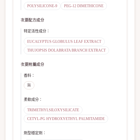
POLYSILICONE-9
PEG-12 DIMETHICONE
次要配方成分
特定活性成分
：
EUCALYPTUS GLOBULUS LEAF EXTRACT
THUJOPSIS DOLABRATA BRANCH EXTRACT
次要附屬成分
香料
：
無
柔軟成分
：
TRIMETHYLSILOXYSILICATE
CETYL-PG HYDROXYETHYL PALMITAMIDE
劑型穩定劑
：