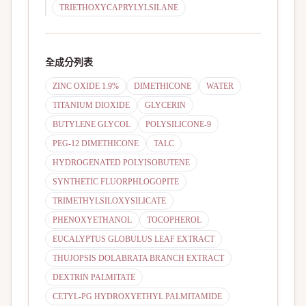
TRIETHOXYCAPRYLYLSILANE
全成分列表
ZINC OXIDE 1.9%
DIMETHICONE
WATER
TITANIUM DIOXIDE
GLYCERIN
BUTYLENE GLYCOL
POLYSILICONE-9
PEG-12 DIMETHICONE
TALC
HYDROGENATED POLYISOBUTENE
SYNTHETIC FLUORPHLOGOPITE
TRIMETHYLSILOXYSILICATE
PHENOXYETHANOL
TOCOPHEROL
EUCALYPTUS GLOBULUS LEAF EXTRACT
THUJOPSIS DOLABRATA BRANCH EXTRACT
DEXTRIN PALMITATE
CETYL-PG HYDROXYETHYL PALMITAMIDE