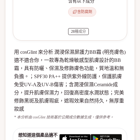
含有以下成分
含防腐劑
28
種成分
用 cosGlint 來分析 潤浸保濕屏護力BB霜 (明亮膚色)
適不適合你，一款專為乾燥敏感型肌膚設計的BB
霜，具有防曬、保濕及修飾膚色功能，質地溫和無
負擔。；SPF30 PA++ 提供紫外線防護，保護肌膚
免受UV-A及UV-B傷害；含潤浸保濕Ceramide成
分，提升肌膚保濕力，回復高密度水潤狀態；完美
修飾黑斑及肌膚瑕疵，遮瑕效果自然持久，無厚重
妝感
* 本分析由 cosGlint 技術基於公開成分數據生成，僅供參考。
想知道這個產品適不