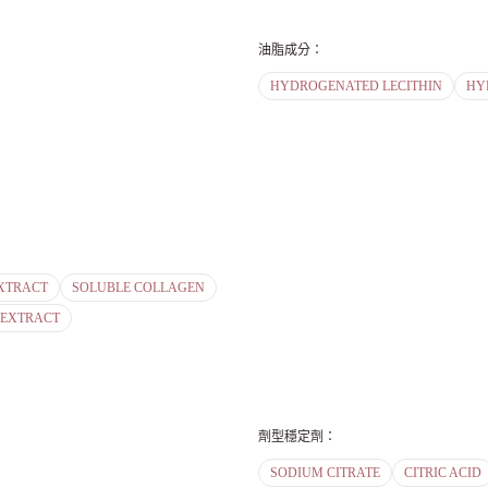
油脂成分
：
HYDROGENATED LECITHIN
HY
XTRACT
SOLUBLE COLLAGEN
 EXTRACT
劑型穩定劑
：
SODIUM CITRATE
CITRIC ACID