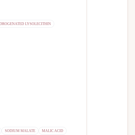
DROGENATED LYSOLECITHIN
SODIUM MALATE
MALIC ACID