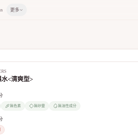
in
更多
ERS
水<清爽型>
分
無色素
無矽靈
無油性成分
分
劑