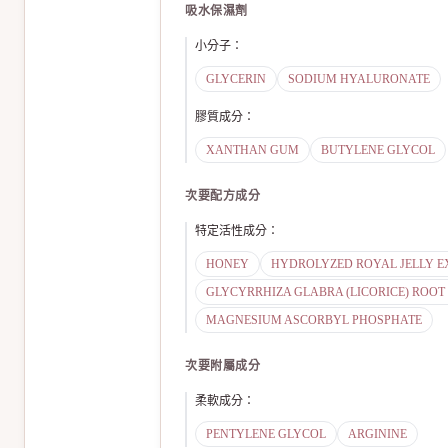
吸水保濕劑
小分子
：
GLYCERIN
SODIUM HYALURONATE
膠質成分
：
XANTHAN GUM
BUTYLENE GLYCOL
次要配方成分
特定活性成分
：
HONEY
HYDROLYZED ROYAL JELLY E
GLYCYRRHIZA GLABRA (LICORICE) ROOT
MAGNESIUM ASCORBYL PHOSPHATE
次要附屬成分
柔軟成分
：
PENTYLENE GLYCOL
ARGININE