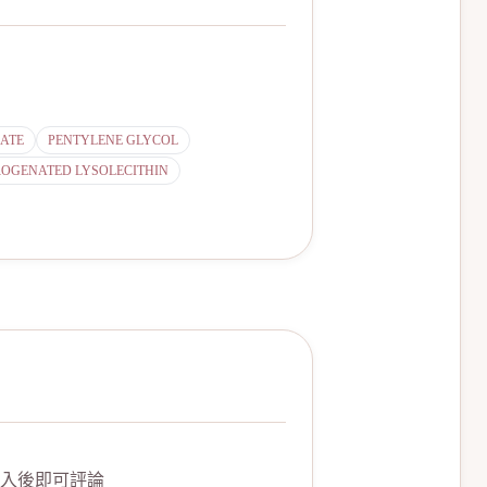
ATE
PENTYLENE GLYCOL
OGENATED LYSOLECITHIN
入後即可評論