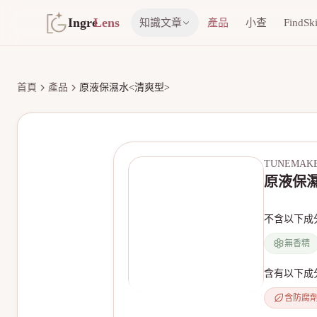
Ingre
Lens
知識文章
產品
小查
FindSk
首頁
產品
原液保濕水<清爽型>
TUNEMAK
原液保濕
不含以下成
無香精
含有以下成
含防腐
無產品圖片