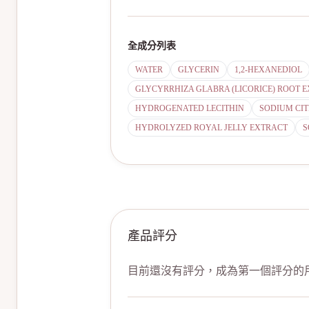
全成分列表
WATER
GLYCERIN
1,2-HEXANEDIOL
GLYCYRRHIZA GLABRA (LICORICE) ROOT 
HYDROGENATED LECITHIN
SODIUM CI
HYDROLYZED ROYAL JELLY EXTRACT
S
產品評分
目前還沒有評分，成為第一個評分的