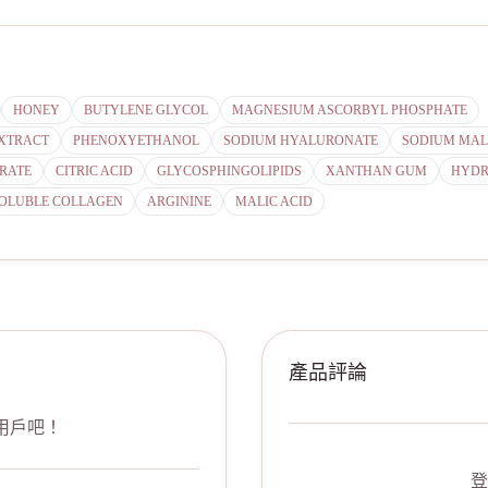
HONEY
BUTYLENE GLYCOL
MAGNESIUM ASCORBYL PHOSPHATE
EXTRACT
PHENOXYETHANOL
SODIUM HYALURONATE
SODIUM MAL
TRATE
CITRIC ACID
GLYCOSPHINGOLIPIDS
XANTHAN GUM
HYDR
OLUBLE COLLAGEN
ARGININE
MALIC ACID
產品評論
用戶吧！
登