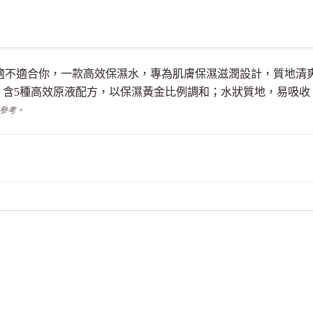
水<清爽型>適不適合你，一款高效保濕水，專為肌膚保濕滋潤設計，質
；含5種高效原液配方，以保濕黃金比例調和；水狀質地，易吸收
供參考。