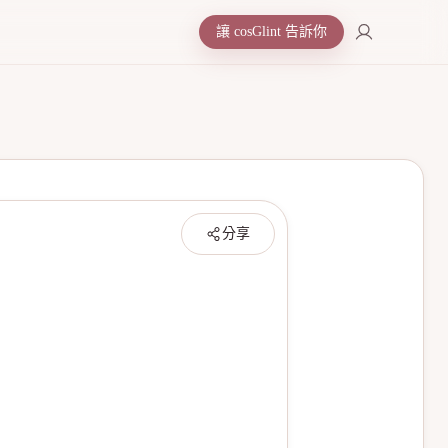
讓 cosGlint 告訴你
分享