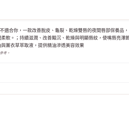
霜(夜間)適不適合你，一款改善脫皮、龜裂、乾燥雙唇的夜間唇部保
潤柔軟。；持續滋潤、改善黯沉、乾燥與明顯唇紋，使嘴唇亮澤
油與薰衣草萃取液，提供精油滲透美容效果
供參考。