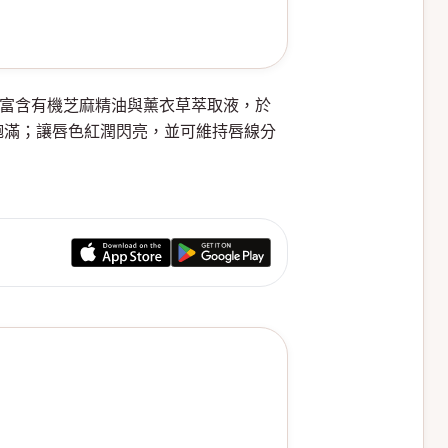
養品，富含有機芝麻精油與薰衣草萃取液，於
飽滿；讓唇色紅潤閃亮，並可維持唇線分