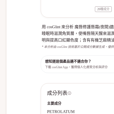
20
種成分
用 cosGlint 來分析 魔唇修護唇
睡眠時滋潤角質層，使嘴唇隔天醒來滋
明與提高口紅顯色度；含有有機芝麻精
* 本分析由 cosGlint 技術基於公開成分數據生成，僅
想知道這個產品適不適合你？
下載 cosGlint App，獲得個人化膚質分析與評分
成分列表
主要成分
PETROLATUM