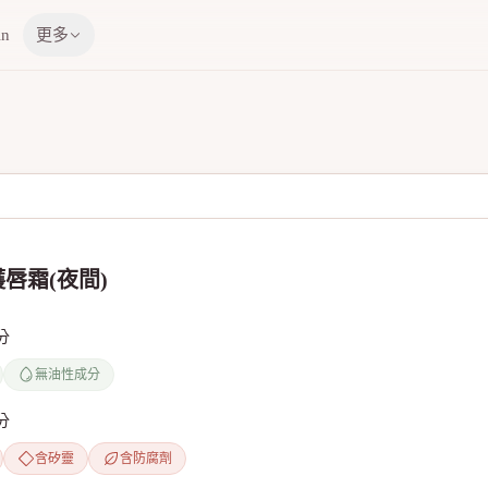
in
更多
唇霜(夜間)
分
無油性成分
分
含矽靈
含防腐劑