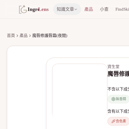
Ingre
Lens
知識文章
產品
小查
FindSk
首頁
產品
魔唇修護唇霜(夜間)
資生堂
魔唇修護
不含以下成
無香精
含有以下成
含色素
無產品圖片