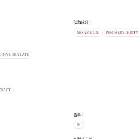
油脂成分
：
SESAME OIL
PENTAERYTHRITY
ETHYL SILYLATE
TRACT
香料
：
無