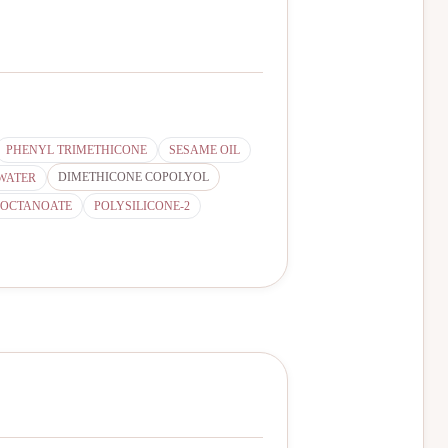
PHENYL TRIMETHICONE
SESAME OIL
DIMETHICONE COPOLYOL
WATER
IOCTANOATE
POLYSILICONE-2