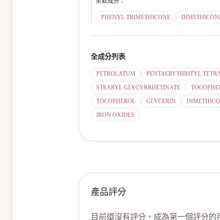
柔軟成分
：
PHENYL TRIMETHICONE
DIMETHICON
全成分列表
PETROLATUM
PENTAERYTHRITYL TETR
STEARYL GLYCYRRHETINATE
TOCOPHE
TOCOPHEROL
GLYCERIN
DIMETHIC
IRON OXIDES
產品評分
目前還沒有評分，成為第一個評分的