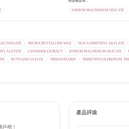
劑型穩定劑
：
E
SODIUM MAGNESIUM SILICATE
AOCTANOATE
MICROCRYSTALLINE WAX
SILICA DIMETHYL SILYLATE
RYL ACETATE
LAVENDER EXTRACT
SODIUM MAGNESIUM SILICATE
ONE
BUTYLENE GLYCOL
TRIISOSTEARIN
TRIMETHYLOLPROPANE TR
產品評論
用戶吧！