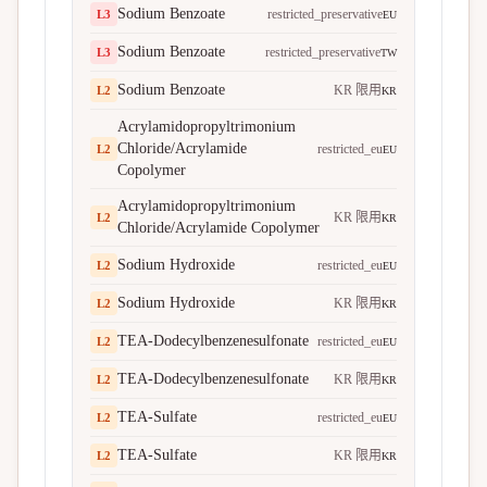
Sodium Benzoate
restricted_preservative
L
3
EU
Sodium Benzoate
restricted_preservative
L
3
TW
Sodium Benzoate
KR 限用
L
2
KR
Acrylamidopropyltrimonium
Chloride/Acrylamide
restricted_eu
L
2
EU
Copolymer
Acrylamidopropyltrimonium
KR 限用
L
2
KR
Chloride/Acrylamide Copolymer
Sodium Hydroxide
restricted_eu
L
2
EU
Sodium Hydroxide
KR 限用
L
2
KR
TEA-Dodecylbenzenesulfonate
restricted_eu
L
2
EU
TEA-Dodecylbenzenesulfonate
KR 限用
L
2
KR
TEA-Sulfate
restricted_eu
L
2
EU
TEA-Sulfate
KR 限用
L
2
KR