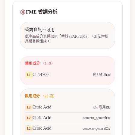
FME 香調分析
香調資訊不可用
此產品成分表僅標示「香料 (PARFUM)」，無法解析
具體香調組成。
禁用成分
（
1
項）
CI 14700
EU 禁用
L
1
EU
限用成分
（
25
項）
Citric Acid
KR 限用
L
2
KR
Citric Acid
concern_general
L
2
EU
Citric Acid
concern_general
L
2
CA