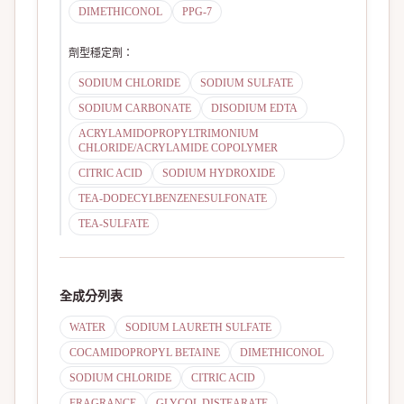
DIMETHICONOL
PPG-7
劑型穩定劑
：
SODIUM CHLORIDE
SODIUM SULFATE
SODIUM CARBONATE
DISODIUM EDTA
ACRYLAMIDOPROPYLTRIMONIUM
CHLORIDE/ACRYLAMIDE COPOLYMER
CITRIC ACID
SODIUM HYDROXIDE
TEA-DODECYLBENZENESULFONATE
TEA-SULFATE
全成分列表
WATER
SODIUM LAURETH SULFATE
COCAMIDOPROPYL BETAINE
DIMETHICONOL
SODIUM CHLORIDE
CITRIC ACID
FRAGRANCE
GLYCOL DISTEARATE