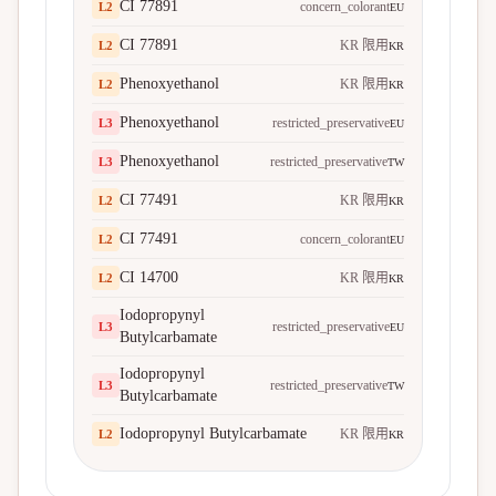
CI 77891
concern_colorant
L
2
EU
CI 77891
KR 限用
L
2
KR
Phenoxyethanol
KR 限用
L
2
KR
Phenoxyethanol
restricted_preservative
L
3
EU
Phenoxyethanol
restricted_preservative
L
3
TW
CI 77491
KR 限用
L
2
KR
CI 77491
concern_colorant
L
2
EU
CI 14700
KR 限用
L
2
KR
Iodopropynyl
restricted_preservative
L
3
EU
Butylcarbamate
Iodopropynyl
restricted_preservative
L
3
TW
Butylcarbamate
Iodopropynyl Butylcarbamate
KR 限用
L
2
KR