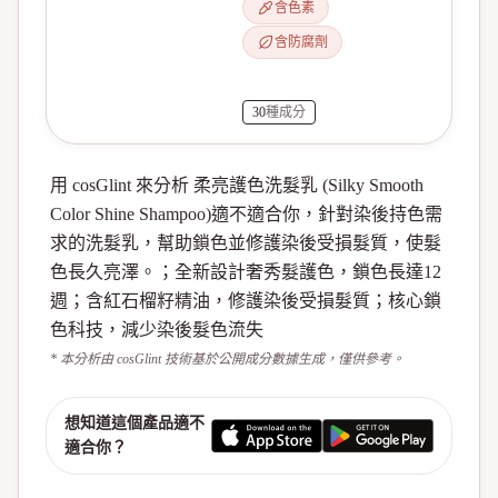
含色素
含防腐劑
30
種成分
用 cosGlint 來分析 柔亮護色洗髮乳 (Silky Smooth
Color Shine Shampoo)適不適合你，針對染後持色需
求的洗髮乳，幫助鎖色並修護染後受損髮質，使髮
色長久亮澤。；全新設計奢秀髮護色，鎖色長達12
週；含紅石榴籽精油，修護染後受損髮質；核心鎖
色科技，減少染後髮色流失
* 本分析由 cosGlint 技術基於公開成分數據生成，僅供參考。
想知道這個產品適不
適合你？