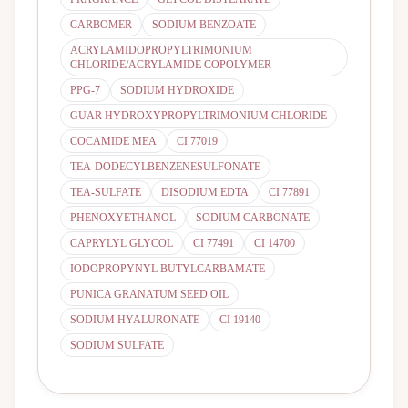
CARBOMER
SODIUM BENZOATE
ACRYLAMIDOPROPYLTRIMONIUM
CHLORIDE/ACRYLAMIDE COPOLYMER
PPG-7
SODIUM HYDROXIDE
GUAR HYDROXYPROPYLTRIMONIUM CHLORIDE
COCAMIDE MEA
CI 77019
TEA-DODECYLBENZENESULFONATE
TEA-SULFATE
DISODIUM EDTA
CI 77891
PHENOXYETHANOL
SODIUM CARBONATE
CAPRYLYL GLYCOL
CI 77491
CI 14700
IODOPROPYNYL BUTYLCARBAMATE
PUNICA GRANATUM SEED OIL
SODIUM HYALURONATE
CI 19140
SODIUM SULFATE