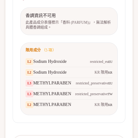
香調資訊不可用
此產品成分表僅標示「香料 (PARFUM)」，無法解析
具體香調組成。
限用成分
（
5
項）
Sodium Hydroxide
restricted_eu
L
2
EU
Sodium Hydroxide
KR 限用
L
2
KR
METHYLPARABEN
restricted_preservative
L
3
EU
METHYLPARABEN
restricted_preservative
L
3
TW
METHYLPARABEN
KR 限用
L
2
KR