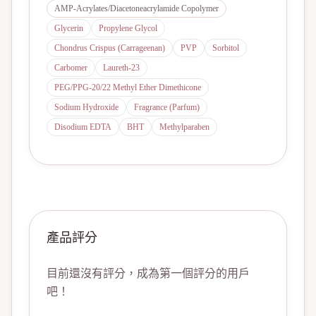
AMP-Acrylates/Diacetoneacrylamide Copolymer
Glycerin
Propylene Glycol
Chondrus Crispus (Carrageenan)
PVP
Sorbitol
Carbomer
Laureth-23
PEG/PPG-20/22 Methyl Ether Dimethicone
Sodium Hydroxide
Fragrance (Parfum)
Disodium EDTA
BHT
Methylparaben
產品評分
目前還沒有評分，成為第一個評分的用戶
吧！