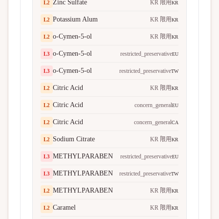
Zinc Sulfate
KR 限用
L
2
KR
Potassium Alum
KR 限用
L
2
KR
o-Cymen-5-ol
KR 限用
L
2
KR
o-Cymen-5-ol
restricted_preservative
L
3
EU
o-Cymen-5-ol
restricted_preservative
L
3
TW
Citric Acid
KR 限用
L
2
KR
Citric Acid
concern_general
L
2
EU
Citric Acid
concern_general
L
2
CA
Sodium Citrate
KR 限用
L
2
KR
METHYLPARABEN
restricted_preservative
L
3
EU
METHYLPARABEN
restricted_preservative
L
3
TW
METHYLPARABEN
KR 限用
L
2
KR
Caramel
KR 限用
L
2
KR