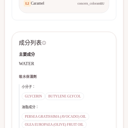
Caramel
concern_colorant
L
2
EU
成分列表
主要成分
WATER
吸水保濕劑
小分子
：
GLYCERIN
BUTYLENE GLYCOL
油脂成分
：
PERSEA GRATISSIMA (AVOCADO) OIL
OLEA EUROPAEA (OLIVE) FRUIT OIL