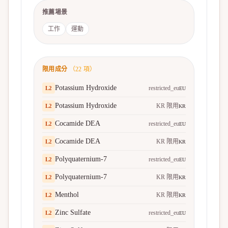
推薦場景
工作
運動
限用成分
（
22
項）
Potassium Hydroxide
restricted_eu
L
2
EU
Potassium Hydroxide
KR 限用
L
2
KR
Cocamide DEA
restricted_eu
L
2
EU
Cocamide DEA
KR 限用
L
2
KR
Polyquaternium-7
restricted_eu
L
2
EU
Polyquaternium-7
KR 限用
L
2
KR
Menthol
KR 限用
L
2
KR
Zinc Sulfate
restricted_eu
L
2
EU