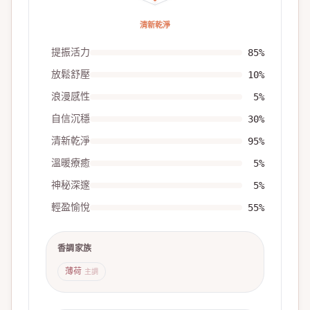
清新乾淨
提振活力
85
%
放鬆舒壓
10
%
浪漫感性
5
%
自信沉穩
30
%
清新乾淨
95
%
溫暖療癒
5
%
神秘深邃
5
%
輕盈愉悅
55
%
香調家族
薄荷
主調