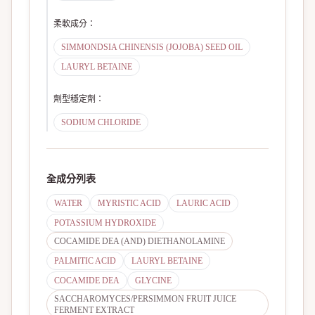
柔軟成分
：
SIMMONDSIA CHINENSIS (JOJOBA) SEED OIL
LAURYL BETAINE
劑型穩定劑
：
SODIUM CHLORIDE
全成分列表
WATER
MYRISTIC ACID
LAURIC ACID
POTASSIUM HYDROXIDE
COCAMIDE DEA (AND) DIETHANOLAMINE
PALMITIC ACID
LAURYL BETAINE
COCAMIDE DEA
GLYCINE
SACCHAROMYCES/PERSIMMON FRUIT JUICE
FERMENT EXTRACT