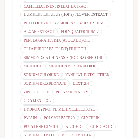
CAMELLIA SINENSIS LEAF EXTRACT
HUMULUS LUPULUS (HOPS) FLOWER EXTRACT
PHELLODENDRON AMURENSE BARK EXTRACT
ALGAE EXTRACT
POLYQUATERNIUM-7
PERSEA GRATISSIMA (AVOCADO) OIL
OLEA EUROPAEA (OLIVE) FRUIT OIL
SIMMONDSIA CHINENSIS (JOJOBA) SEED OIL
MENTHOL
MENTHOXYPROPANEDIOL
SODIUM CHLORIDE
VANILLYL BUTYL ETHER
SODIUM BICARBONATE
DEXTRIN
ZINC SULFATE
POTASSIUM ALUM
O-CYMEN-5-OL
HYDROXYPROPYL METHYLCELLULOSE
PAPAIN
POLYSORBATE 20
GLYCERIN
BUTYLENE GLYCOL
ALCOHOL
CITRIC ACID
SODIUM CITRATE
DISODIUM EDTA