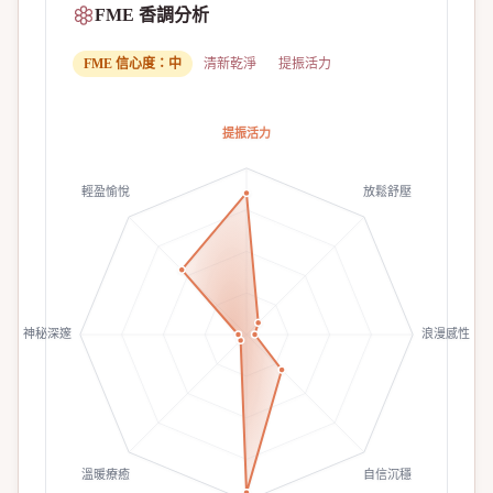
FME 香調分析
FME 信心度：
中
清新乾淨
提振活力
提振活力
輕盈愉悅
放鬆舒壓
神秘深邃
浪漫感性
溫暖療癒
自信沉穩