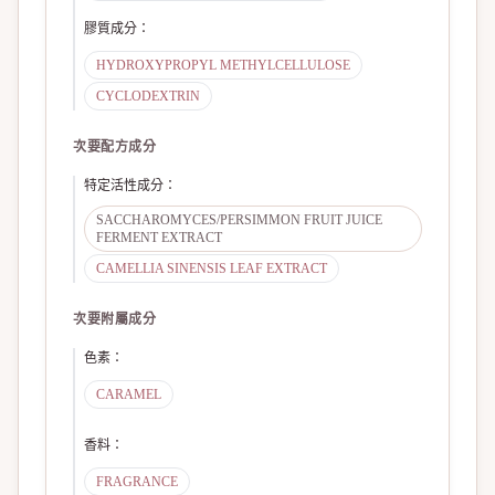
膠質成分
：
HYDROXYPROPYL METHYLCELLULOSE
CYCLODEXTRIN
次要配方成分
特定活性成分
：
SACCHAROMYCES/PERSIMMON FRUIT JUICE
FERMENT EXTRACT
CAMELLIA SINENSIS LEAF EXTRACT
次要附屬成分
色素
：
CARAMEL
香料
：
FRAGRANCE