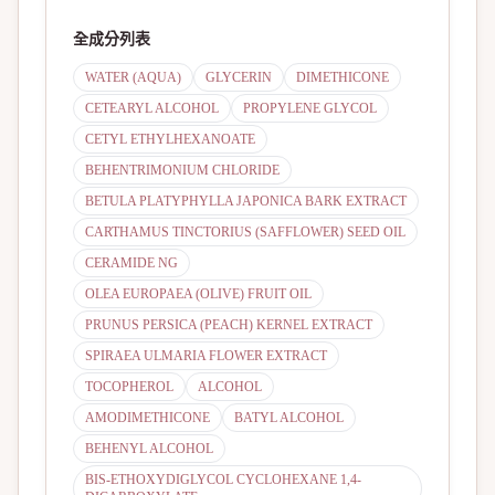
全成分列表
WATER (AQUA)
GLYCERIN
DIMETHICONE
CETEARYL ALCOHOL
PROPYLENE GLYCOL
CETYL ETHYLHEXANOATE
BEHENTRIMONIUM CHLORIDE
BETULA PLATYPHYLLA JAPONICA BARK EXTRACT
CARTHAMUS TINCTORIUS (SAFFLOWER) SEED OIL
CERAMIDE NG
OLEA EUROPAEA (OLIVE) FRUIT OIL
PRUNUS PERSICA (PEACH) KERNEL EXTRACT
SPIRAEA ULMARIA FLOWER EXTRACT
TOCOPHEROL
ALCOHOL
AMODIMETHICONE
BATYL ALCOHOL
BEHENYL ALCOHOL
BIS-ETHOXYDIGLYCOL CYCLOHEXANE 1,4-