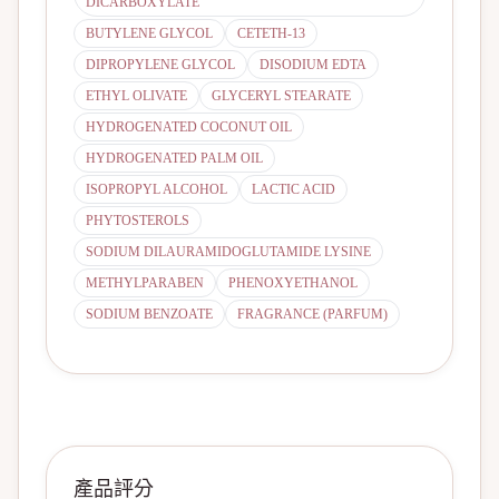
DICARBOXYLATE
BUTYLENE GLYCOL
CETETH-13
DIPROPYLENE GLYCOL
DISODIUM EDTA
ETHYL OLIVATE
GLYCERYL STEARATE
HYDROGENATED COCONUT OIL
HYDROGENATED PALM OIL
ISOPROPYL ALCOHOL
LACTIC ACID
PHYTOSTEROLS
SODIUM DILAURAMIDOGLUTAMIDE LYSINE
METHYLPARABEN
PHENOXYETHANOL
SODIUM BENZOATE
FRAGRANCE (PARFUM)
產品評分