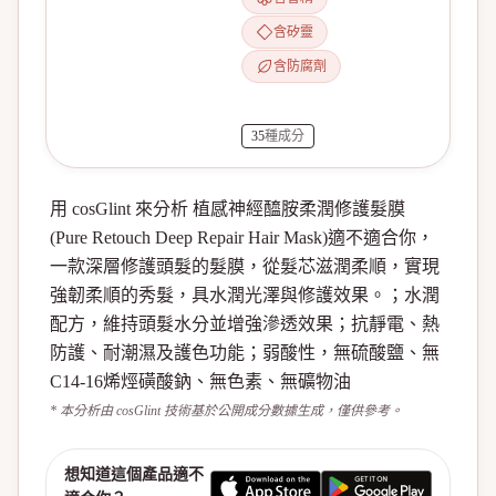
含矽靈
含防腐劑
35
種成分
用 cosGlint 來分析 植感神經醯胺柔潤修護髮膜
(Pure Retouch Deep Repair Hair Mask)適不適合你，
一款深層修護頭髮的髮膜，從髮芯滋潤柔順，實現
強韌柔順的秀髮，具水潤光澤與修護效果。；水潤
配方，維持頭髮水分並增強滲透效果；抗靜電、熱
防護、耐潮濕及護色功能；弱酸性，無硫酸鹽、無
C14-16烯烴磺酸鈉、無色素、無礦物油
* 本分析由 cosGlint 技術基於公開成分數據生成，僅供參考。
想知道這個產品適不