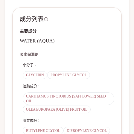
成分列表
主要成分
WATER (AQUA)
吸水保濕劑
小分子
：
GLYCERIN
PROPYLENE GLYCOL
油脂成分
：
CARTHAMUS TINCTORIUS (SAFFLOWER) SEED
OIL
OLEA EUROPAEA (OLIVE) FRUIT OIL
膠質成分
：
BUTYLENE GLYCOL
DIPROPYLENE GLYCOL