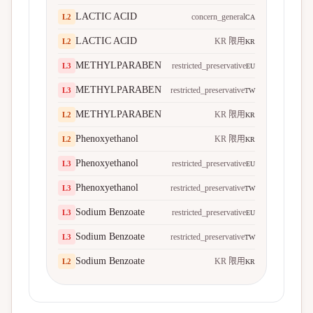
LACTIC ACID
concern_general
L
2
CA
LACTIC ACID
KR 限用
L
2
KR
METHYLPARABEN
restricted_preservative
L
3
EU
METHYLPARABEN
restricted_preservative
L
3
TW
METHYLPARABEN
KR 限用
L
2
KR
Phenoxyethanol
KR 限用
L
2
KR
Phenoxyethanol
restricted_preservative
L
3
EU
Phenoxyethanol
restricted_preservative
L
3
TW
Sodium Benzoate
restricted_preservative
L
3
EU
Sodium Benzoate
restricted_preservative
L
3
TW
Sodium Benzoate
KR 限用
L
2
KR