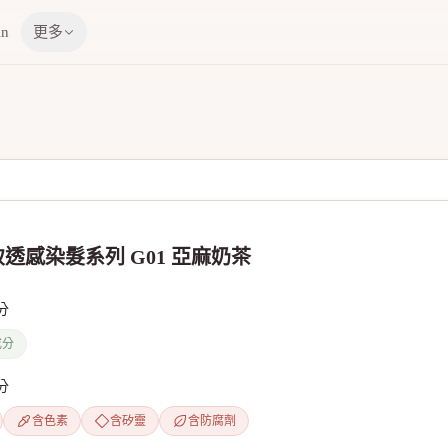
in
更多
透感染髮系列 G01 亞麻奶茶
分
成分
分
含色素
含矽靈
含防腐劑