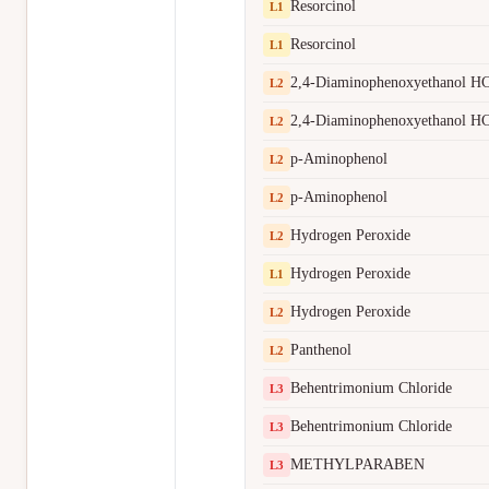
Resorcinol
L
1
Resorcinol
L
1
2,4-Diaminophenoxyethanol HC
L
2
2,4-Diaminophenoxyethanol HC
L
2
p-Aminophenol
L
2
p-Aminophenol
L
2
Hydrogen Peroxide
L
2
Hydrogen Peroxide
L
1
Hydrogen Peroxide
L
2
Panthenol
L
2
Behentrimonium Chloride
L
3
Behentrimonium Chloride
L
3
METHYLPARABEN
L
3