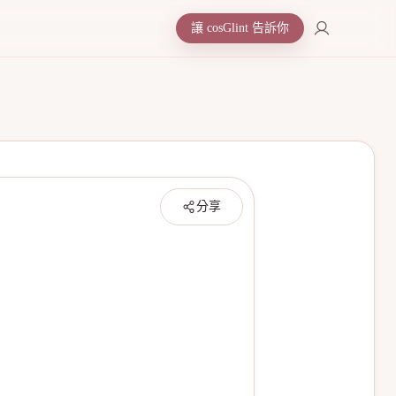
讓 cosGlint 告訴你
分享