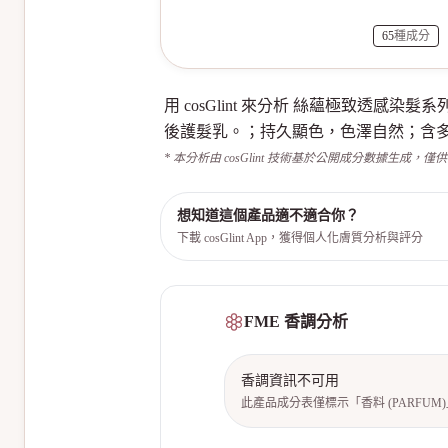
65
種成分
用 cosGlint 來分析 絲蘊極致透
後護髮乳。；持久顯色，色澤自然；含
* 本分析由 cosGlint 技術基於公開成分數據生成，僅
想知道這個產品適不適合你？
下載 cosGlint App，獲得個人化膚質分析與評分
FME 香調分析
香調資訊不可用
此產品成分表僅標示「香料 (PARFU