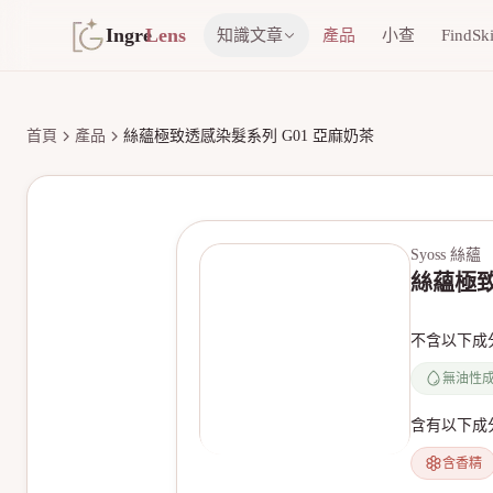
Ingre
Lens
知識文章
產品
小查
FindSk
首頁
產品
絲蘊極致透感染髮系列 G01 亞麻奶茶
Syoss 絲蘊
絲蘊極致
不含以下成
無油性
含有以下成
含香精
無產品圖片