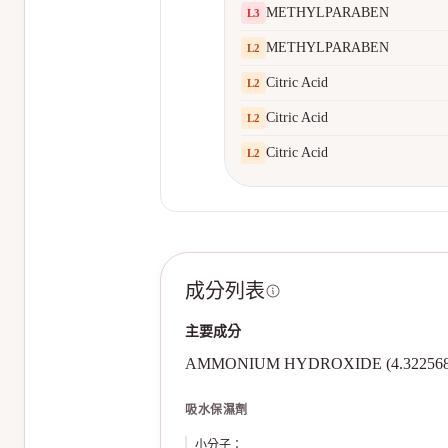
METHYLPARABEN
L
3
METHYLPARABEN
L
2
Citric Acid
L
2
Citric Acid
L
2
Citric Acid
L
2
成分列表
主要成分
AMMONIUM HYDROXIDE (4.32256
吸水保濕劑
小分子
：