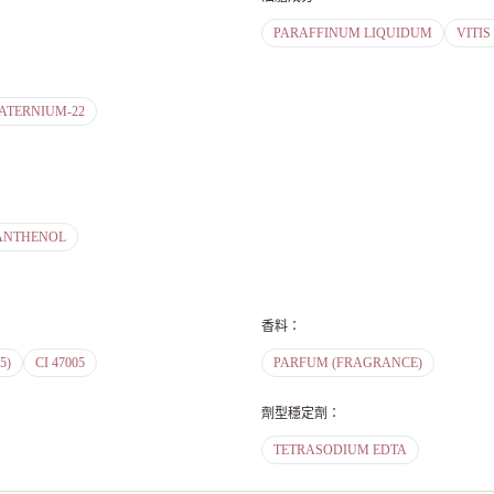
PARAFFINUM LIQUIDUM
VITIS
ATERNIUM-22
ANTHENOL
香料
：
5)
CI 47005
PARFUM (FRAGRANCE)
劑型穩定劑
：
TETRASODIUM EDTA