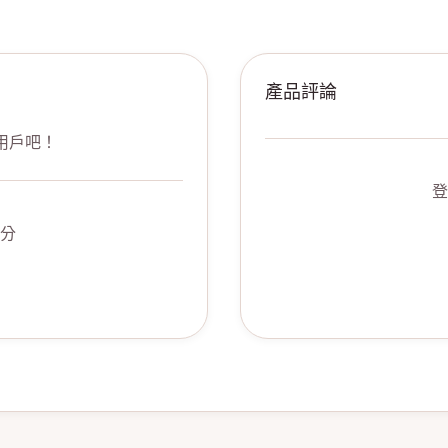
產品評論
用戶吧！
登
分