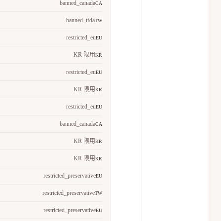
banned_canada
CA
banned_tfda
TW
restricted_eu
EU
KR 限用
KR
restricted_eu
EU
KR 限用
KR
restricted_eu
EU
banned_canada
CA
KR 限用
KR
KR 限用
KR
restricted_preservative
EU
restricted_preservative
TW
restricted_preservative
EU