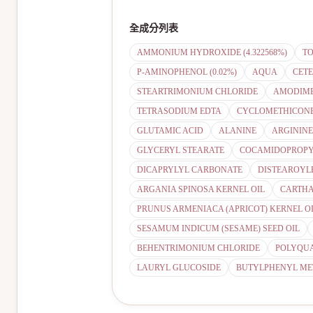
全成分列表
AMMONIUM HYDROXIDE (4.322568%)
TO
P-AMINOPHENOL (0.02%)
AQUA
CET
STEARTRIMONIUM CHLORIDE
AMODIME
TETRASODIUM EDTA
CYCLOMETHICON
GLUTAMIC ACID
ALANINE
ARGININE
GLYCERYL STEARATE
COCAMIDOPROPY
DICAPRYLYL CARBONATE
DISTEAROYL
ARGANIA SPINOSA KERNEL OIL
CARTHA
PRUNUS ARMENIACA (APRICOT) KERNEL O
SESAMUM INDICUM (SESAME) SEED OIL
BEHENTRIMONIUM CHLORIDE
POLYQUA
LAURYL GLUCOSIDE
BUTYLPHENYL ME