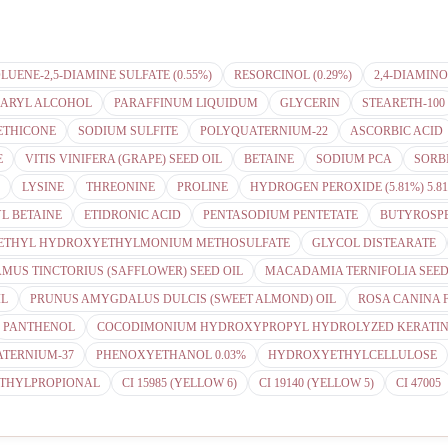
LUENE-2,5-DIAMINE SULFATE (0.55%)
RESORCINOL (0.29%)
2,4-DIAMIN
EARYL ALCOHOL
PARAFFINUM LIQUIDUM
GLYCERIN
STEARETH-100
THICONE
SODIUM SULFITE
POLYQUATERNIUM-22
ASCORBIC ACID
E
VITIS VINIFERA (GRAPE) SEED OIL
BETAINE
SODIUM PCA
SORB
LYSINE
THREONINE
PROLINE
HYDROGEN PEROXIDE (5.81%) 5.8
L BETAINE
ETIDRONIC ACID
PENTASODIUM PENTETATE
BUTYROSPE
ETHYL HYDROXYETHYLMONIUM METHOSULFATE
GLYCOL DISTEARATE
MUS TINCTORIUS (SAFFLOWER) SEED OIL
MACADAMIA TERNIFOLIA SEED
IL
PRUNUS AMYGDALUS DULCIS (SWEET ALMOND) OIL
ROSA CANINA F
PANTHENOL
COCODIMONIUM HYDROXYPROPYL HYDROLYZED KERATI
TERNIUM-37
PHENOXYETHANOL 0.03%
HYDROXYETHYLCELLULOSE
THYLPROPIONAL
CI 15985 (YELLOW 6)
CI 19140 (YELLOW 5)
CI 47005