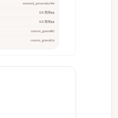
restricted_preservative
TW
KR 限用
KR
KR 限用
KR
concern_general
EU
concern_general
CA