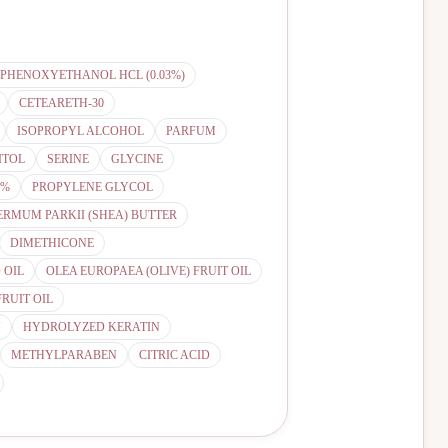
OPHENOXYETHANOL HCL (0.03%)
CETEARETH-30
ISOPROPYL ALCOHOL
PARFUM
ITOL
SERINE
GLYCINE
1%
PROPYLENE GLYCOL
RMUM PARKII (SHEA) BUTTER
DIMETHICONE
 OIL
OLEA EUROPAEA (OLIVE) FRUIT OIL
RUIT OIL
N
HYDROLYZED KERATIN
METHYLPARABEN
CITRIC ACID