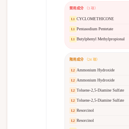
禁用成分
（
3
項）
CYCLOMETHICONE
L
1
Pentasodium Pentetate
L
1
Butylphenyl Methylpropional
L
1
限用成分
（
24
項）
Ammonium Hydroxide
L
2
Ammonium Hydroxide
L
2
Toluene-2,5-Diamine Sulfate
L
2
Toluene-2,5-Diamine Sulfate
L
2
Resorcinol
L
2
Resorcinol
L
2