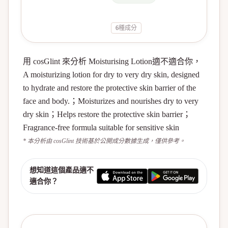
6
種成分
用 cosGlint 來分析 Moisturising Lotion適不適合你，
A moisturizing lotion for dry to very dry skin, designed
to hydrate and restore the protective skin barrier of the
face and body.；Moisturizes and nourishes dry to very
dry skin；Helps restore the protective skin barrier；
Fragrance-free formula suitable for sensitive skin
* 本分析由 cosGlint 技術基於公開成分數據生成，僅供參考。
想知道這個產品適不
適合你？