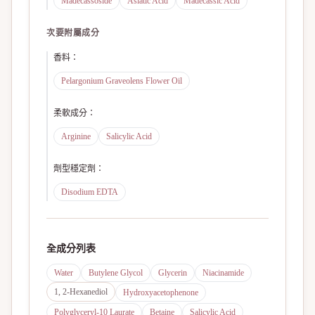
Madecassoside
Asiatic Acid
Madecassic Acid
次要附屬成分
香料
：
Pelargonium Graveolens Flower Oil
柔軟成分
：
Arginine
Salicylic Acid
劑型穩定劑
：
Disodium EDTA
全成分列表
Water
Butylene Glycol
Glycerin
Niacinamide
1, 2-Hexanediol
Hydroxyacetophenone
Polyglyceryl-10 Laurate
Betaine
Salicylic Acid