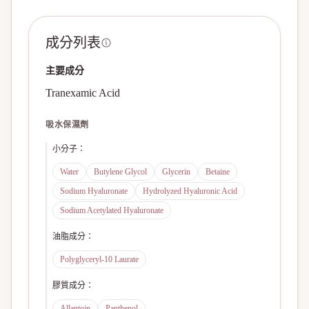
成分列表
主要成分
Tranexamic Acid
吸水保濕劑
小分子
：
Water
Butylene Glycol
Glycerin
Betaine
Sodium Hyaluronate
Hydrolyzed Hyaluronic Acid
Sodium Acetylated Hyaluronate
油脂成分
：
Polyglyceryl-10 Laurate
膠質成分
：
Allantoin
Panthenol