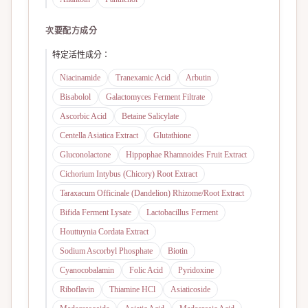
次要配方成分
特定活性成分
：
Niacinamide
Tranexamic Acid
Arbutin
Bisabolol
Galactomyces Ferment Filtrate
Ascorbic Acid
Betaine Salicylate
Centella Asiatica Extract
Glutathione
Gluconolactone
Hippophae Rhamnoides Fruit Extract
Cichorium Intybus (Chicory) Root Extract
Taraxacum Officinale (Dandelion) Rhizome/Root Extract
Bifida Ferment Lysate
Lactobacillus Ferment
Houttuynia Cordata Extract
Sodium Ascorbyl Phosphate
Biotin
Cyanocobalamin
Folic Acid
Pyridoxine
Riboflavin
Thiamine HCl
Asiaticoside