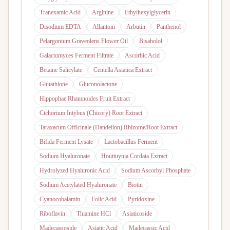
Tranexamic Acid
Arginine
Ethylhexylglycerin
Disodium EDTA
Allantoin
Arbutin
Panthenol
Pelargonium Graveolens Flower Oil
Bisabolol
Galactomyces Ferment Filtrate
Ascorbic Acid
Betaine Salicylate
Centella Asiatica Extract
Glutathione
Gluconolactone
Hippophae Rhamnoides Fruit Extract
Cichorium Intybus (Chicory) Root Extract
Taraxacum Officinale (Dandelion) Rhizome/Root Extract
Bifida Ferment Lysate
Lactobacillus Ferment
Sodium Hyaluronate
Houttuynia Cordata Extract
Hydrolyzed Hyaluronic Acid
Sodium Ascorbyl Phosphate
Sodium Acetylated Hyaluronate
Biotin
Cyanocobalamin
Folic Acid
Pyridoxine
Riboflavin
Thiamine HCl
Asiaticoside
Madecassoside
Asiatic Acid
Madecassic Acid