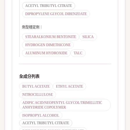
ACETYL TRIBUTYL CITRATE
DIPROPYLENE GLYCOL DIBENZOATE
劑型穩定劑
：
STEARALKONIUM BENTONITE
SILICA
HYDROGEN DIMETHICONE
ALUMINUM HYDROXIDE
TALC
全成分列表
BUTYL ACETATE
ETHYL ACETATE
NITROCELLULOSE
ADIPIC ACID/NEOPENTYL GLYCOL/TRIMELLITIC
ANHYDRIDE COPOLYMER
ISOPROPYL ALCOHOL
ACETYL TRIBUTYL CITRATE