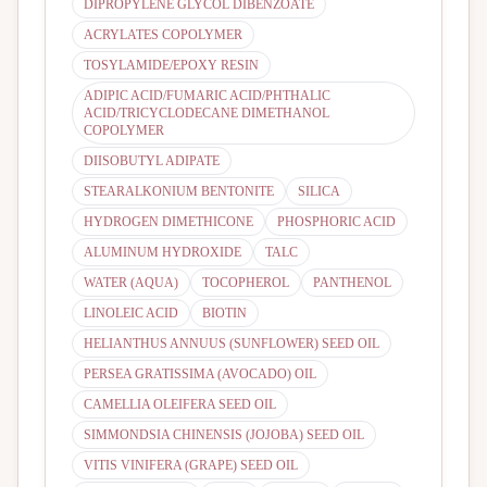
DIPROPYLENE GLYCOL DIBENZOATE
ACRYLATES COPOLYMER
TOSYLAMIDE/EPOXY RESIN
ADIPIC ACID/FUMARIC ACID/PHTHALIC
ACID/TRICYCLODECANE DIMETHANOL
COPOLYMER
DIISOBUTYL ADIPATE
STEARALKONIUM BENTONITE
SILICA
HYDROGEN DIMETHICONE
PHOSPHORIC ACID
ALUMINUM HYDROXIDE
TALC
WATER (AQUA)
TOCOPHEROL
PANTHENOL
LINOLEIC ACID
BIOTIN
HELIANTHUS ANNUUS (SUNFLOWER) SEED OIL
PERSEA GRATISSIMA (AVOCADO) OIL
CAMELLIA OLEIFERA SEED OIL
SIMMONDSIA CHINENSIS (JOJOBA) SEED OIL
VITIS VINIFERA (GRAPE) SEED OIL