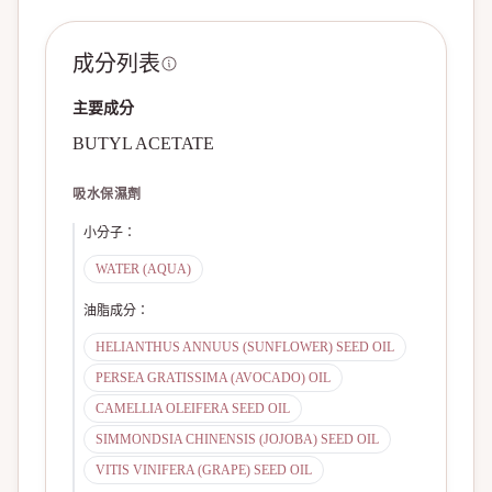
成分列表
主要成分
BUTYL ACETATE
吸水保濕劑
小分子
：
WATER (AQUA)
油脂成分
：
HELIANTHUS ANNUUS (SUNFLOWER) SEED OIL
PERSEA GRATISSIMA (AVOCADO) OIL
CAMELLIA OLEIFERA SEED OIL
SIMMONDSIA CHINENSIS (JOJOBA) SEED OIL
VITIS VINIFERA (GRAPE) SEED OIL