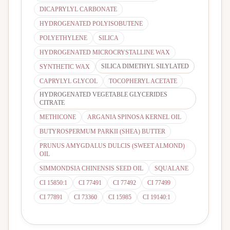
DICAPRYLYL CARBONATE
HYDROGENATED POLYISOBUTENE
POLYETHYLENE
SILICA
HYDROGENATED MICROCRYSTALLINE WAX
SILICA DIMETHYL SILYLATED
SYNTHETIC WAX
CAPRYLYL GLYCOL
TOCOPHERYL ACETATE
HYDROGENATED VEGETABLE GLYCERIDES
CITRATE
METHICONE
ARGANIA SPINOSA KERNEL OIL
BUTYROSPERMUM PARKII (SHEA) BUTTER
PRUNUS AMYGDALUS DULCIS (SWEET ALMOND)
OIL
SIMMONDSIA CHINENSIS SEED OIL
SQUALANE
CI 15850:1
CI 77491
CI 77492
CI 77499
CI 77891
CI 73360
CI 15985
CI 19140:1