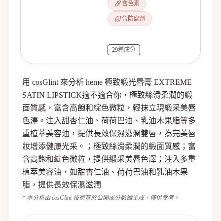
含色素
含防腐劑
29
種成分
用 cosGlint 來分析 heme 極致緞光唇膏 EXTREME
SATIN LIPSTICK適不適合你，極致絲滑柔潤的緞
面質感，富含高飽和綻色微粒，輕抹立現緞采美唇
色澤。注入甜杏仁油、荷荷巴油、乳油木果脂等多
重植萃美容油，提供長效保濕滋潤雙唇，為完美唇
妝增添健康光采。；極致絲滑柔潤的緞面質感；富
含高飽和綻色微粒，提供緞采美唇色澤；注入多重
植萃美容油，如甜杏仁油、荷荷巴油和乳油木果
脂，提供長效保濕滋潤
* 本分析由 cosGlint 技術基於公開成分數據生成，僅供參考。