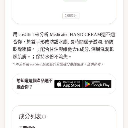
2
種成分
用 cosGlint 來分析 Medicated HAND CREAM適不適
合你，於雙手形成防護水膜, 長時間賦予滋潤, 預防
乾燥粗糙。；配合甘油與維他命E成分, 深層滋潤乾
燥肌膚。；保持水份不流失。
* 本分析由 cosGlint 技術基於公開成分數據生成，僅供參考。
想知道這個產品適不
適合你？
成分列表