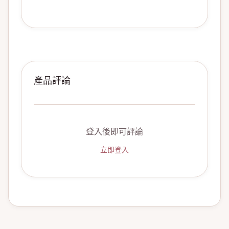
產品評論
登入後即可評論
立即登入