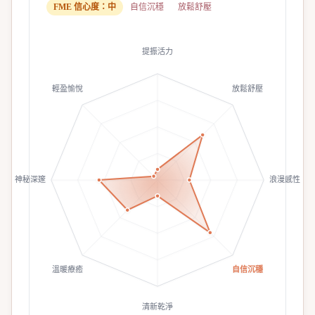
FME 信心度：
中
自信沉穩
放鬆舒壓
提振活力
輕盈愉悅
放鬆舒壓
神秘深邃
浪漫感性
溫暖療癒
自信沉穩
清新乾淨