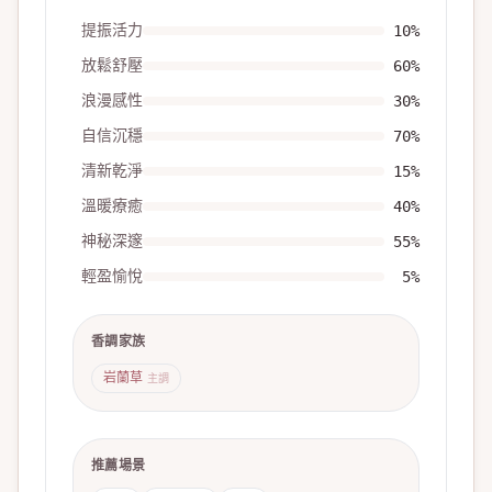
提振活力
10
%
放鬆舒壓
60
%
浪漫感性
30
%
自信沉穩
70
%
清新乾淨
15
%
溫暖療癒
40
%
神秘深邃
55
%
輕盈愉悅
5
%
香調家族
岩蘭草
主調
推薦場景