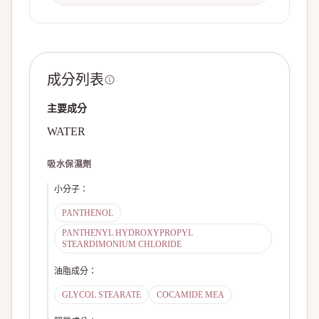
成分列表
主要成分
WATER
吸水保濕劑
小分子
：
PANTHENOL
PANTHENYL HYDROXYPROPYL
STEARDIMONIUM CHLORIDE
油脂成分
：
GLYCOL STEARATE
COCAMIDE MEA