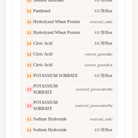
Sodium Benzoate
KR 限用
L
2
KR
Panthenol
KR 限用
L
2
KR
Hydrolyzed Wheat Protein
restricted_eu
L
2
EU
Hydrolyzed Wheat Protein
KR 限用
L
2
KR
Citric Acid
KR 限用
L
2
KR
Citric Acid
concern_general
L
2
EU
Citric Acid
concern_general
L
2
CA
POTASSIUM SORBATE
KR 限用
L
2
KR
POTASSIUM
restricted_preservative
L
3
EU
SORBATE
POTASSIUM
restricted_preservative
L
3
TW
SORBATE
Sodium Hydroxide
restricted_eu
L
2
EU
Sodium Hydroxide
KR 限用
L
2
KR