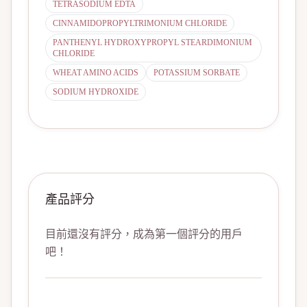
TETRASODIUM EDTA
CINNAMIDOPROPYLTRIMONIUM CHLORIDE
PANTHENYL HYDROXYPROPYL STEARDIMONIUM
CHLORIDE
WHEAT AMINO ACIDS
POTASSIUM SORBATE
SODIUM HYDROXIDE
產品評分
目前還沒有評分，成為第一個評分的用戶
吧！