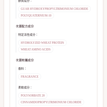
膠質成分
：
GUAR HYDROXYPROPYLTRIMONIUM CHLORIDE
POLYQUATERNIUM-10
次要配方成分
特定活性成分
：
HYDROLYZED WHEAT PROTEIN
WHEAT AMINO ACIDS
次要附屬成分
香料
：
FRAGRANCE
柔軟成分
：
POLYSORBATE 20
CINNAMIDOPROPYLTRIMONIUM CHLORIDE