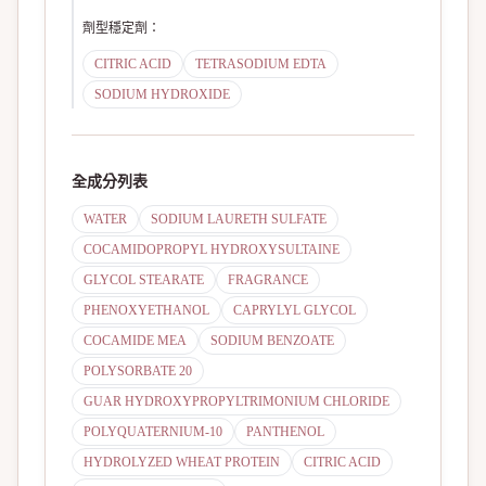
劑型穩定劑
：
CITRIC ACID
TETRASODIUM EDTA
SODIUM HYDROXIDE
全成分列表
WATER
SODIUM LAURETH SULFATE
COCAMIDOPROPYL HYDROXYSULTAINE
GLYCOL STEARATE
FRAGRANCE
PHENOXYETHANOL
CAPRYLYL GLYCOL
COCAMIDE MEA
SODIUM BENZOATE
POLYSORBATE 20
GUAR HYDROXYPROPYLTRIMONIUM CHLORIDE
POLYQUATERNIUM-10
PANTHENOL
HYDROLYZED WHEAT PROTEIN
CITRIC ACID