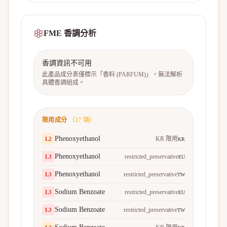
FME 香調分析
香調資訊不可用
此產品成分表僅標示「香料 (PARFUM)」，無法解析
具體香調組成。
限用成分
（
17
項）
Phenoxyethanol
KR 限用
L
2
KR
Phenoxyethanol
restricted_preservative
L
3
EU
Phenoxyethanol
restricted_preservative
L
3
TW
Sodium Benzoate
restricted_preservative
L
3
EU
Sodium Benzoate
restricted_preservative
L
3
TW