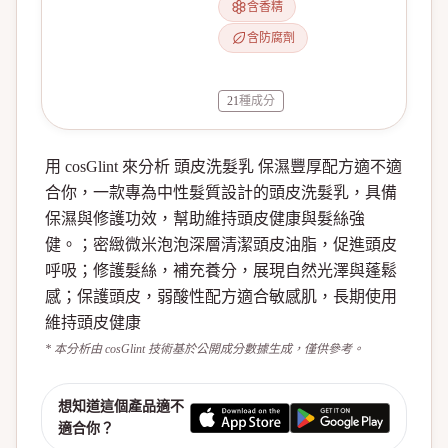
含香精
含防腐劑
21
種成分
用 cosGlint 來分析 頭皮洗髮乳 保濕豐厚配方適不適
合你，一款專為中性髮質設計的頭皮洗髮乳，具備
保濕與修護功效，幫助維持頭皮健康與髮絲強
健。；密緻微米泡泡深層清潔頭皮油脂，促進頭皮
呼吸；修護髮絲，補充養分，展現自然光澤與蓬鬆
感；保護頭皮，弱酸性配方適合敏感肌，長期使用
維持頭皮健康
* 本分析由 cosGlint 技術基於公開成分數據生成，僅供參考。
想知道這個產品適不
適合你？