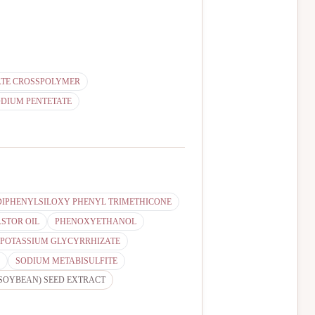
ATE CROSSPOLYMER
DIUM PENTETATE
DIPHENYLSILOXY PHENYL TRIMETHICONE
STOR OIL
PHENOXYETHANOL
IPOTASSIUM GLYCYRRHIZATE
SODIUM METABISULFITE
(SOYBEAN) SEED EXTRACT