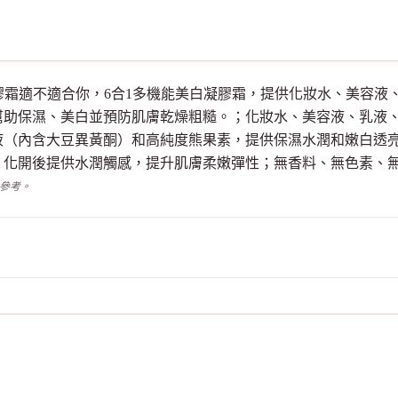
煥白多效凝膠霜適不適合你，6合1多機能美白凝膠霜，提供化妝水、美
幫助保濕、美白並預防肌膚乾燥粗糙。；化妝水、美容液、乳液
液（內含大豆異黃酮）和高純度熊果素，提供保濕水潤和嫩白透
，化開後提供水潤觸感，提升肌膚柔嫩彈性；無香料、無色素、
供參考。