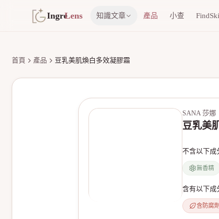
Ingre
Lens
知識文章
產品
小查
FindSk
首頁
產品
豆乳美肌煥白多效凝膠霜
SANA 莎娜
豆乳美
不含以下成
無香精
含有以下成
含防腐
無產品圖片