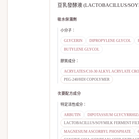
豆乳發酵液 (LACTOBACILLUS/SOYM
吸水保濕劑
小分子
：
GLYCERIN
DIPROPYLENE GLYCOL
BUTYLENE GLYCOL
膠質成分
：
ACRYLATES/C10-30 ALKYL ACRYLATE C
PEG-240/HDI COPOLYMER
次要配方成分
特定活性成分
：
ARBUTIN
DIPOTASSIUM GLYCYRRHIZ
LACTOBACILLUS/SOYMILK FERMENT FIL
MAGNESIUM ASCORBYL PHOSPHATE