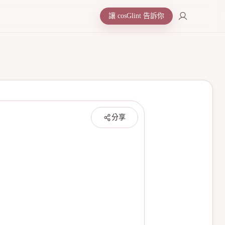
讓 cosGlint 告訴你
分享