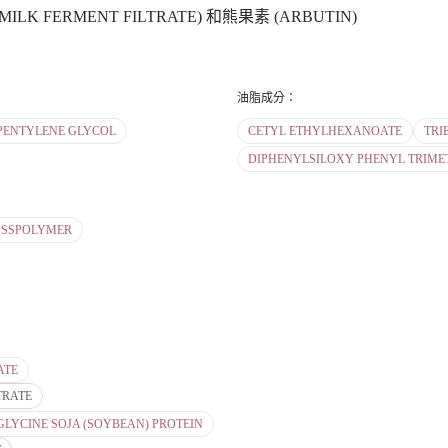
ILK FERMENT FILTRATE) 和熊果素 (ARBUTIN)
油脂成分
：
PENTYLENE GLYCOL
CETYL ETHYLHEXANOATE
TRI
DIPHENYLSILOXY PHENYL TRIME
ROSSPOLYMER
ATE
TRATE
GLYCINE SOJA (SOYBEAN) PROTEIN