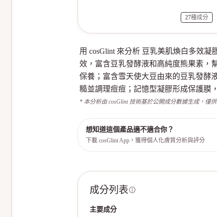
27
種成分
用 cosGlint 來分析 豆乳美肌
效，富含豆乳發酵液和高純度熊果素，
保養；富含雪天使大豆由來的豆乳發酵
糙並調理痘痘；記憶型凝膠形成保護膜
* 本分析由 cosGlint 技術基於公開成分數據生成，僅
想知道這個產品適不適合你？
下載 cosGlint App，獲得個人化膚質分析與評分
成分列表
主要成分