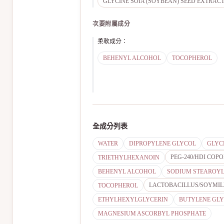
GLYCINE SOIA (SOYBEAN) SEED EXTRAC
次要附屬成分
柔軟成分
：
BEHENYL ALCOHOL
TOCOPHEROL
全成分列表
WATER
DIPROPYLENE GLYCOL
GLYC
PEG-240/HDI COP
TRIETHYLHEXANOIN
BEHENYL ALCOHOL
SODIUM STEAROY
LACTOBACILLUS/SOYMIL
TOCOPHEROL
ETHYLHEXYLGLYCERIN
BUTYLENE GL
MAGNESIUM ASCORBYL PHOSPHATE