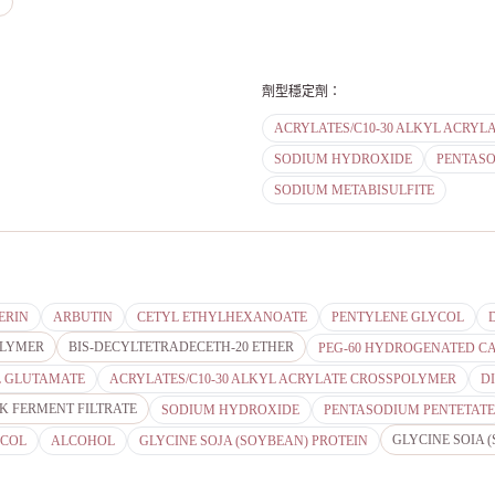
T
劑型穩定劑
：
ACRYLATES/C10-30 ALKYL ACRYL
SODIUM HYDROXIDE
PENTASO
SODIUM METABISULFITE
ERIN
ARBUTIN
CETYL ETHYLHEXANOATE
PENTYLENE GLYCOL
OLYMER
BIS-DECYLTETRADECETH-20 ETHER
PEG-60 HYDROGENATED CA
L GLUTAMATE
ACRYLATES/C10-30 ALKYL ACRYLATE CROSSPOLYMER
D
K FERMENT FILTRATE
SODIUM HYDROXIDE
PENTASODIUM PENTETATE
GLYCINE SOIA 
YCOL
ALCOHOL
GLYCINE SOJA (SOYBEAN) PROTEIN