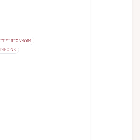
ETHYLHEXANOIN
THICONE