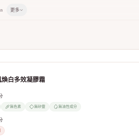
in
更多
肌煥白多效凝膠霜
分
無色素
無矽靈
無油性成分
分
劑