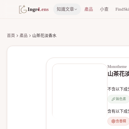
Ingre
Lens
知識文章
產品
小查
FindSk
首頁
產品
山茶花淡香水
Monotheme
山茶花
不含以下成
無色素
含有以下成
含香精
無產品圖片