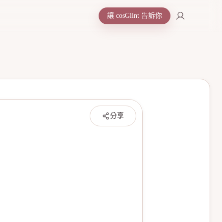
讓 cosGlint 告訴你
分享