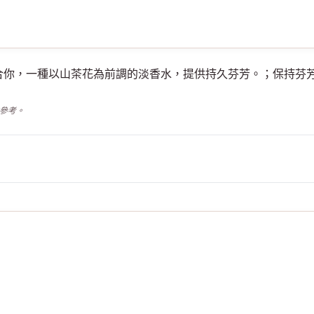
水適不適合你，一種以山茶花為前調的淡香水，提供持久芬芳。；保持芬芳；
供參考。