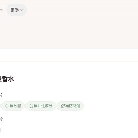
in
更多
淡香水
分
無矽靈
無油性成分
無防腐劑
分