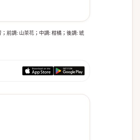
前調: 山茶花；中調: 柑橘；後調: 琥