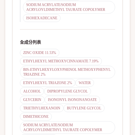
SODIUM ACRYLATE/SODIUM
ACRYLOYLDIMETHYL TAURATE COPOLYMER
ISOHEXADECANE
全成分列表
ZINC OXIDE 11.53%
ETHYLHEXYL METHOXYCINNAMATE 7.19%
BIS-ETHYLHEXYLOXYPHENOL METHOXYPHENYL
TRIAZINE 2%
ETHYLHEXYL TRIAZONE 2%
WATER
ALCOHOL
DIPROPYLENE GLYCOL
GLYCERIN
ISONONYL ISONONANOATE
TRIETHYLHEXANOIN
BUTYLENE GLYCOL
DIMETHICONE
SODIUM ACRYLATE/SODIUM
ACRYLOYLDIMETHYL TAURATE COPOLYMER