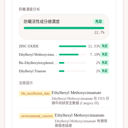
防曬濃度分析
防曬活性成分總濃度
充足
22.7
%
ZINC OXIDE
11.53%
充足
Ethylhexyl Methoxycinnamate
7.19%
充足
Bis-Ethylhexyloxyphenol Methoxyphenyl Triazine
2%
充足
Ethylhexyl Triazone
2%
充足
法規提示
Ethylhexyl Methoxycinnamate
fda_insufficient_data
Ethylhexyl Methoxycinnamate 在 FDA 分
類中尚缺安全數據 (Category III)
Ethylhexyl Methoxycinnamate
environmental_concern
Ethylhexyl Methoxycinnamate 有珊瑚
礁傷害疑慮