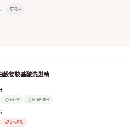
in
更多
控油穀物胺基酸洗髮精
分
無矽靈
無油性成分
分
含防腐劑