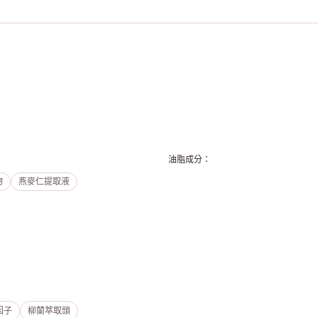
油脂成分
：
物
燕麥仁提取液
因子
柳蘭萃取頭