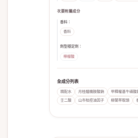
次要附屬成分
香料
：
香料
劑型穩定劑
：
檸檬酸
全成分列表
精配水
月桂醯機胺酸鈉
甲釋權基牛磺酸
壬二酸
山市枯控油因子
柳蘭萃取頭