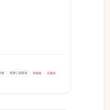
泛醇
燕麥仁提取液
檸檬酸
尿囊素