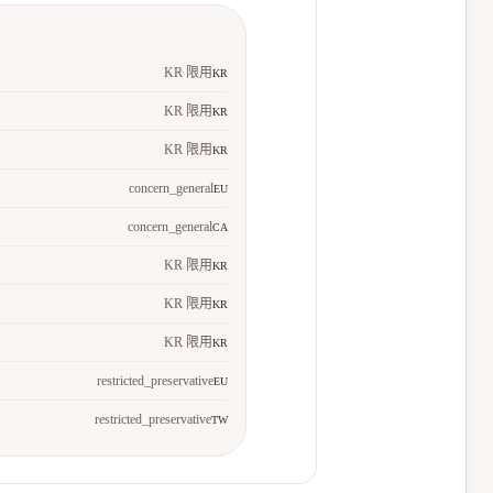
KR 限用
KR
KR 限用
KR
KR 限用
KR
concern_general
EU
concern_general
CA
KR 限用
KR
KR 限用
KR
KR 限用
KR
restricted_preservative
EU
restricted_preservative
TW