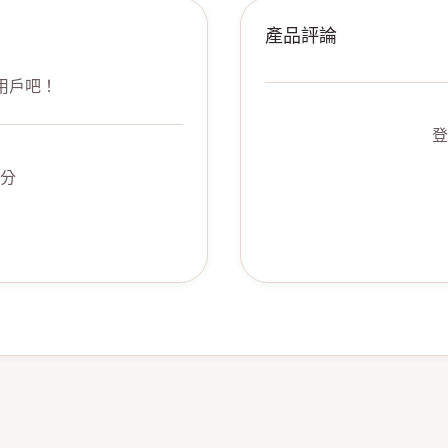
產品評論
用戶吧！
登
分