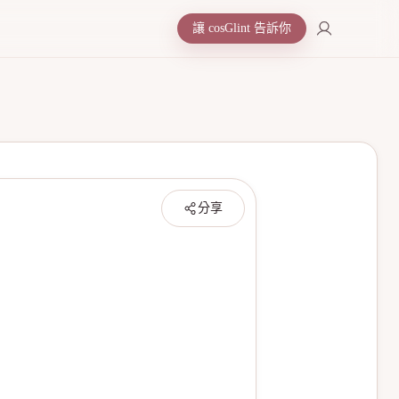
讓 cosGlint 告訴你
分享