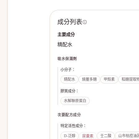
成分列表
主要成分
精配水
吸水保濕劑
小分子
：
精配水
燒塞多糖
甲殼素
稻糖提取
膠質成分
：
水解聯原蛋白
次要配方成分
特定活性成分
：
D-泛醇
壬二酸
山市枯控油
尿囊素