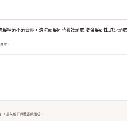
穀物胺基酸洗髮精適不適合你，清潔頭髮同時養護頭皮,增強髮韌性,減
供參考。
M)」，無法解析具體香調組成。