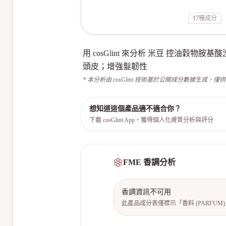
17
種成分
用 cosGlint 來分析 米豆 控油
頭皮；增強髮韌性
* 本分析由 cosGlint 技術基於公開成分數據生成，僅
想知道這個產品適不適合你？
下載 cosGlint App，獲得個人化膚質分析與評分
FME 香調分析
香調資訊不可用
此產品成分表僅標示「香料 (PARFU