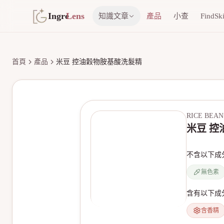
Ingre
Lens
知識文章
產品
小查
FindSk
首頁
產品
米豆 控油穀物胺基酸洗髮精
RICE BEAN
米豆 
不含以下成
無色素
含有以下成
含香精
無產品圖片