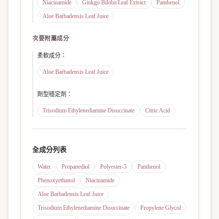
Niacinamide
Ginkgo Biloba Leaf Extract
Panthenol
Aloe Barbadensis Leaf Juice
次要附屬成分
柔軟成分
：
Aloe Barbadensis Leaf Juice
劑型穩定劑
：
Trisodium Ethylenediamine Disuccinate
Citric Acid
全成分列表
Water
Propanediol
Polyester-5
Panthenol
Phenoxyethanol
Niacinamide
Aloe Barbadensis Leaf Juice
Trisodium Ethylenediamine Disuccinate
Propylene Glycol