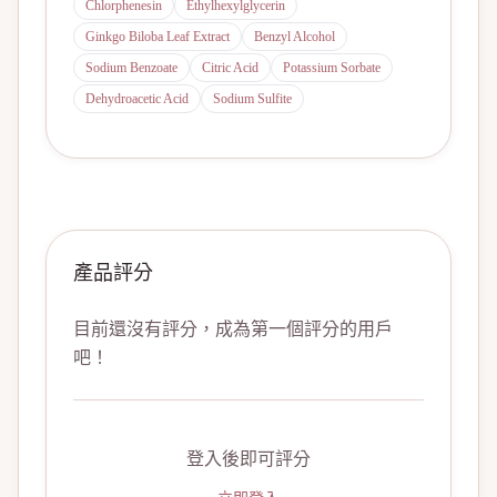
Chlorphenesin
Ethylhexylglycerin
Ginkgo Biloba Leaf Extract
Benzyl Alcohol
Sodium Benzoate
Citric Acid
Potassium Sorbate
Dehydroacetic Acid
Sodium Sulfite
產品評分
目前還沒有評分，成為第一個評分的用戶
吧！
登入後即可評分