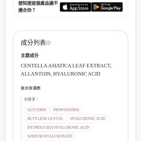
想知道這個產品適不
適合你？
成分列表
主要成分
CENTELLA ASIATICA LEAF EXTRACT,
ALLANTOIN, HYALURONIC ACID
吸水保濕劑
小分子
：
GLYCERIN
PROPANEDIOL
BUTYLENE GLYCOL
HYALURONIC ACID
HYDROLYZED HYALURONIC ACID
SODIUM HYALURONATE