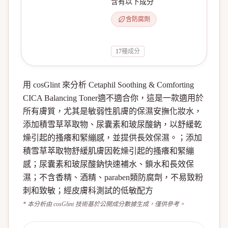
含有以下成分
含防腐劑
17
種成分
用 cosGlint 來分析 Cetaphil Soothing & Comforting
CICA Balancing Toner適不適合你，這是一款適用於
所有膚質，尤其是敏弱性肌膚的保濕安撫化妝水，
添加積雪草萃取物、尿囊素和玻尿酸鈉，以舒緩乾
燥引起的搔癢和緊繃感，並提供長效保濕。；添加
積雪草萃取物舒緩肌膚因乾燥引起的搔癢和緊繃
感；尿囊素和玻尿酸鈉快速補水、鎖水和長效保
濕；不含香精、酒精、paraben類防腐劑，不易致粉
刺和致敏；經皮膚科測試的低敏配方
* 本分析由 cosGlint 技術基於公開成分數據生成，僅供參考。