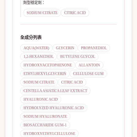
劑型穩定劑
：
SODIUM CITRATE
CITRIC ACID
全成分列表
AQUA(WATER)
GLYCERIN
PROPANEDIOL
1,2-HEXANEDIOL
BUTYLENE GLYCOL
HYDROXYACETOPHENONE
ALLANTOIN
ETHYLHEXYLGLYCERIN
CELLULOSE GUM
SODIUM CITRATE
CITRIC ACID
CENTELLA ASIATICA LEAF EXTRACT
HYALURONIC ACID
HYDROLYZED HYALURONIC ACID
SODIUM HYALURONATE
BIOSACCHARIDE GUM-1
HYDROXYETHYLCELLULOSE