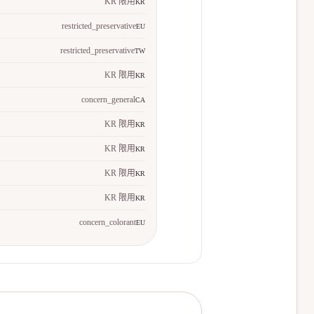
KR 限用
KR
restricted_preservative
EU
restricted_preservative
TW
KR 限用
KR
concern_general
CA
KR 限用
KR
KR 限用
KR
KR 限用
KR
KR 限用
KR
concern_colorant
EU