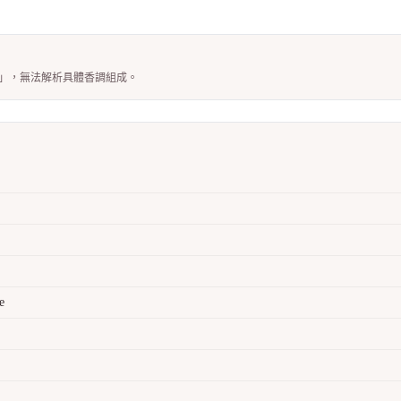
M)」，無法解析具體香調組成。
e