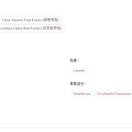
Citrus Sinensis Fruit Extract (柳橙萃取)
ycyrrhiza Glabra Root Extract (甘草根萃取)
色素
：
Caramel
柔軟成分
：
Dimethicone
Acrylamide/Ammonium A