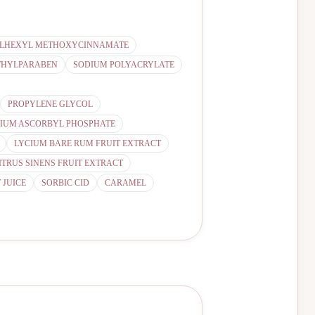
LHEXYL METHOXYCINNAMATE
THYLPARABEN
SODIUM POLYACRYLATE
PROPYLENE GLYCOL
IUM ASCORBYL PHOSPHATE
LYCIUM BARE RUM FRUIT EXTRACT
ITRUS SINENS FRUIT EXTRACT
 JUICE
SORBIC CID
CARAMEL