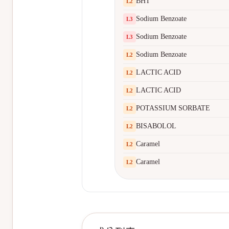
BHT
L
2
Sodium Benzoate
L
3
Sodium Benzoate
L
3
Sodium Benzoate
L
2
LACTIC ACID
L
2
LACTIC ACID
L
2
POTASSIUM SORBATE
L
2
BISABOLOL
L
2
Caramel
L
2
Caramel
L
2