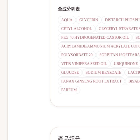
全成分列表
AQUA
GLYCERIN
DISTARCH PHOSPH
CETYL ALCOHOL
GLYCERYL STEARATE 
PEG-40 HYDROGENATED CASTOR OIL
S
ACRYLAMIDE/AMMONIUM ACRYLATE COP
POLYSORBATE 20
SORBITAN ISOSTEARA
VITIS VINIFERA SEED OIL
UBIQUINONE
GLUCOSE
SODIUM BENZOATE
LACTI
PANAX GINSENG ROOT EXTRACT
BISA
PARFUM
產品評分