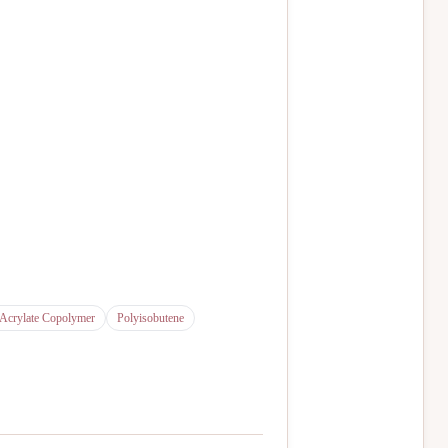
crylate Copolymer
Polyisobutene