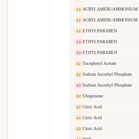
ACRYLAMIDE/AMMONIUM 
L
2
ACRYLAMIDE/AMMONIUM 
L
2
ETHYLPARABEN
L
2
ETHYLPARABEN
L
3
ETHYLPARABEN
L
3
Tocopheryl Acetate
L
2
Sodium Ascorbyl Phosphate
L
2
Sodium Ascorbyl Phosphate
L
3
Ubiquinone
L
2
Citric Acid
L
2
Citric Acid
L
2
Citric Acid
L
2