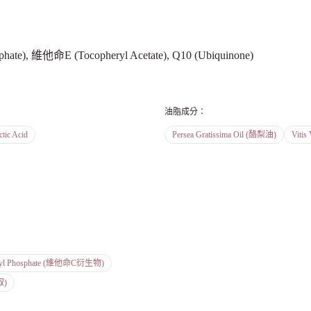
e), 維他命E (Tocopheryl Acetate), Q10 (Ubiquinone)
油脂成分
：
ctic Acid
Persea Gratissima Oil (酪梨油)
Vitis
rbyl Phosphate (維他命C衍生物)
取)