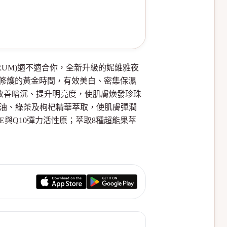
ODY SERUM)適不適合你，全新升級的妮維雅夜
膚修護的黃金時間，有效美白、密集保濕
改善暗沉、提升明亮度，使肌膚煥發珍珠
籽油、綠茶及枸杞精華萃取，使肌膚彈潤
與Q10彈力活性原；萃取8種超能果萃