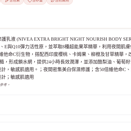
含色素
含矽靈
含防腐劑
護乳液 (NIVEA EXTRA BRIGHT NIGHT NOURISH B
C、E與Q10彈力活性原，並萃取8種超能果萃精華，利用夜間肌
加維他命C衍生物，搭配西印度櫻桃、卡姆果、柳橙及甘草精華，
糙，形成鎖水網，提供24小時長效潤澤，並添加酪梨油、葡萄
計，敏感肌適用。；夜間密集美白保濕修護；含50倍維他命C、E
設計；敏感肌適用
供參考。