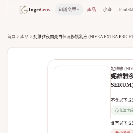
Ingre
Lens
知識文章
產品
小查
FindSk
首頁
產品
妮維雅夜間亮白保濕修護乳液 (NIVEA EXTRA BRIGHT N
妮維雅 (NIV
妮維雅夜間
SERUM
不含以下成
無油性
含有以下成
無產品圖片