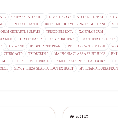
ATE
CETEARYL ALCOHOL
DIMETHICONE
ALCOHOL DENAT
ETHY
SE
PHENOXYETHANOL
BUTYL METHOXYDIBENZOYLMETHANE
ME
ODIUM CETEARYL SULFATE
TRISODIUM EDTA
XANTHAN GUM
OLYMER
ETHYLPARABEN
POLYISOBUTENE
TOCOPHERYL ACETATE
TE
CRTATINE
HYDROLYZED PEARL
PERSEA GRATISSIMA OIL
SOD
CITRIC ACID
TRIDECETH-9
MALPIGHIA GLABRA FRUIT JUICE
BHT
C ACID
POTASSIUM SORBATE
CAMELLIA SINENSIS LEAF EXTRACT
C
BOLOL
GLYCY RHIZA GLABRA ROOT EXTRACT
MYRCIARIA DUBIA FRUIT
產品評論