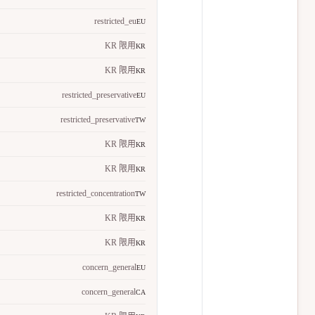
restricted_eu
EU
KR 限用
KR
KR 限用
KR
restricted_preservative
EU
restricted_preservative
TW
KR 限用
KR
KR 限用
KR
restricted_concentration
TW
KR 限用
KR
KR 限用
KR
concern_general
EU
concern_general
CA