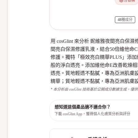
含香精
48
種成分
用 cosGlint 來分析 妮維雅夜間亮白保濕修
間亮白保濕修護乳液，結合50倍維他命
修護。獨特「極效亮白精華PLUS」添
般的淨白透亮。添加維他命E改善乾燥粗
透亮。質地輕透不黏膩，專為亞洲肌膚設
精華；質地輕透不黏膩，專為亞洲肌膚
* 本分析由 cosGlint 技術基於公開成分數據生成，僅
想知道這個產品適不適合你？
下載 cosGlint App，獲得個人化膚質分析與評分