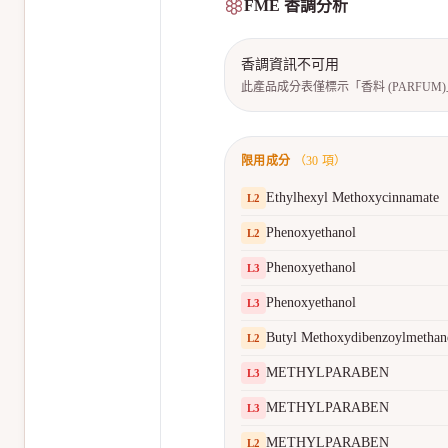
FME 香調分析
香調資訊不可用
此產品成分表僅標示「香料 (PARFU
限用成分
（
30
項）
Ethylhexyl Methoxycinnamate
L
2
Phenoxyethanol
L
2
Phenoxyethanol
L
3
Phenoxyethanol
L
3
Butyl Methoxydibenzoylmethan
L
2
METHYLPARABEN
L
3
METHYLPARABEN
L
3
METHYLPARABEN
L
2