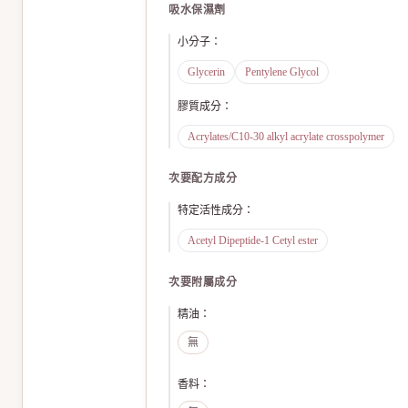
吸水保濕劑
小分子
：
Glycerin
Pentylene Glycol
膠質成分
：
Acrylates/C10-30 alkyl acrylate crosspolymer
次要配方成分
特定活性成分
：
Acetyl Dipeptide-1 Cetyl ester
次要附屬成分
精油
：
無
香料
：