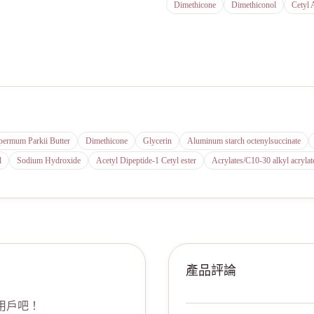
Dimethicone
Dimethiconol
Cetyl 
permum Parkii Butter
Dimethicone
Glycerin
Aluminum starch octenylsuccinate
l
Sodium Hydroxide
Acetyl Dipeptide-1 Cetyl ester
Acrylates/C10-30 alkyl acryla
產品評論
用戶吧！