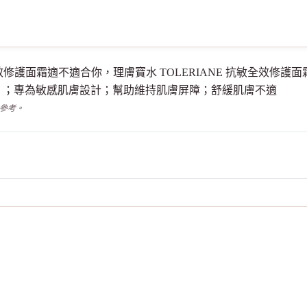
NE 抗敏全效修護面霜適不適合你，理膚寶水 TOLERIANE 抗敏全
。；專為敏感肌膚設計；幫助維持肌膚屏障；舒緩肌膚不適
供參考。