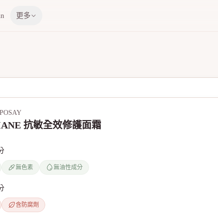
in
更多
-POSAY
RIANE 抗敏全效修護面霜
分
無色素
無油性成分
分
含防腐劑