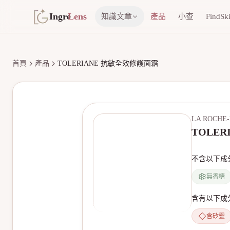
Ingre
Lens
知識文章
產品
小查
FindSk
首頁
產品
TOLERIANE 抗敏全效修護面霜
LA ROCHE
TOLE
不含以下成
無香精
含有以下成
含矽靈
無產品圖片