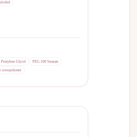
Alcohol
Pentylene Glycol
PEG-100 Stearate
te crosspolymer