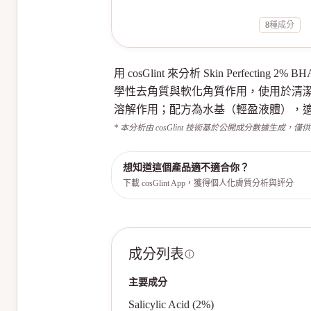
8
種成分
用 cosGlint 來分析 Skin Perfec
學性去角質與軟化角質作用，使用於清潔與化
溶解作用；配方為水基（輕盈液體），適合油性與痘
* 本分析由 cosGlint 技術基於公開成分數據生成，僅
想知道這個產品適不適合你？
下載 cosGlint App，獲得個人化膚質分析與評分
成分列表
主要成分
Salicylic Acid (2%)