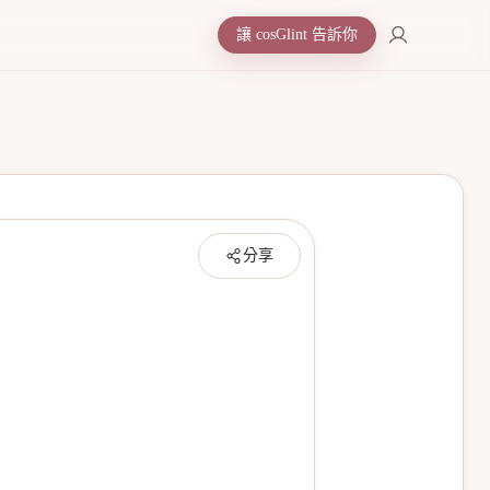
讓 cosGlint 告訴你
分享