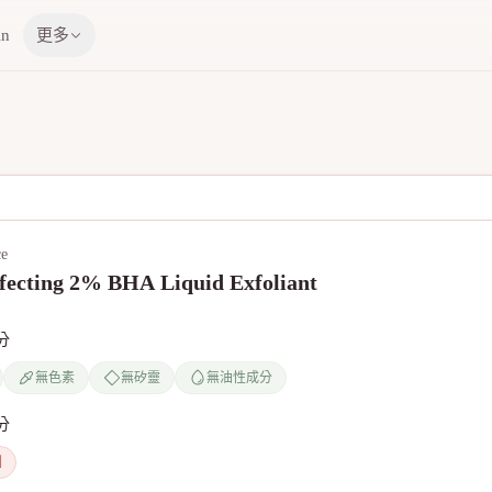
in
更多
ce
fecting 2% BHA Liquid Exfoliant
分
無色素
無矽靈
無油性成分
分
劑