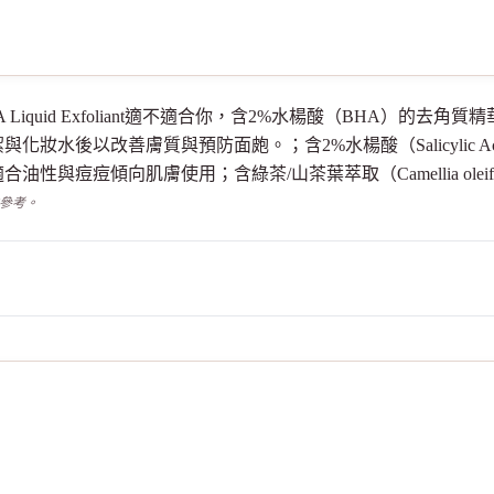
ting 2% BHA Liquid Exfoliant適不適合你，含2%水楊酸（
妝水後以改善膚質與預防面皰。；含2%水楊酸（Salicylic 
痘傾向肌膚使用；含綠茶/山茶葉萃取（Camellia oleifera l
供參考。