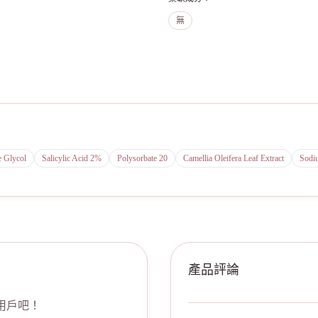
無
e Glycol
Salicylic Acid 2%
Polysorbate 20
Camellia Oleifera Leaf Extract
Sodi
產品評論
用戶吧！