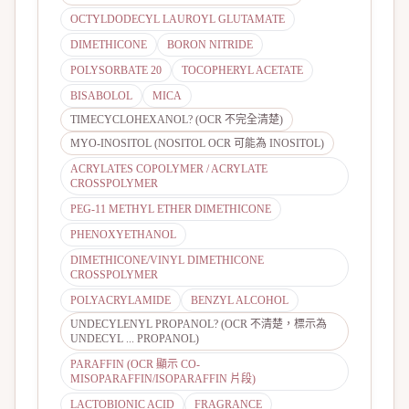
OCTYLDODECYL LAUROYL GLUTAMATE
DIMETHICONE
BORON NITRIDE
POLYSORBATE 20
TOCOPHERYL ACETATE
BISABOLOL
MICA
TIMECYCLOHEXANOL? (OCR 不完全清楚)
MYO-INOSITOL (NOSITOL OCR 可能為 INOSITOL)
ACRYLATES COPOLYMER / ACRYLATE
CROSSPOLYMER
PEG-11 METHYL ETHER DIMETHICONE
PHENOXYETHANOL
DIMETHICONE/VINYL DIMETHICONE
CROSSPOLYMER
POLYACRYLAMIDE
BENZYL ALCOHOL
UNDECYLENYL PROPANOL? (OCR 不清楚，標示為
UNDECYL ... PROPANOL)
PARAFFIN (OCR 顯示 CO-
MISOPARAFFIN/ISOPARAFFIN 片段)
LACTOBIONIC ACID
FRAGRANCE