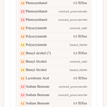
Phenoxyethanol
KR 限用
L
2
KR
Phenoxyethanol
restricted_preservative
L
3
EU
Phenoxyethanol
restricted_preservative
L
3
TW
Polyacrylamide
restricted_eu
L
2
EU
Polyacrylamide
KR 限用
L
2
KR
Polyacrylamide
banned_tfda
L
1
TW
Benzyl alcohol (7)
KR 限用
L
2
KR
Benzyl Alcohol
restricted_eu
L
2
EU
Benzyl Alcohol
banned_tfda
L
1
TW
Lactobionic Acid
KR 限用
L
2
KR
Sodium Benzoate
restricted_preservative
L
3
EU
Sodium Benzoate
restricted_preservative
L
3
TW
Sodium Benzoate
KR 限用
L
2
KR