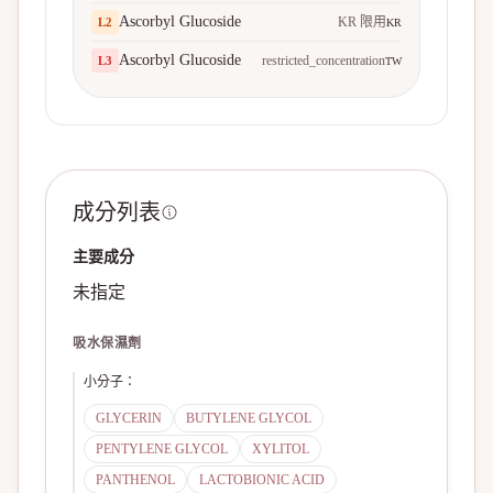
Ascorbyl Glucoside
KR 限用
L
2
KR
Ascorbyl Glucoside
restricted_concentration
L
3
TW
成分列表
主要成分
未指定
吸水保濕劑
小分子
：
GLYCERIN
BUTYLENE GLYCOL
PENTYLENE GLYCOL
XYLITOL
PANTHENOL
LACTOBIONIC ACID