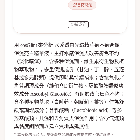
含防腐劑
39
種成分
用 cosGlint 來分析 水感透白光環精華適不適合你，
保濕亮白精華液，主打水感保濕與改善膚色不均
（淡化暗沉），含多種保濕劑、維生素衍生物及植
物萃取物。；多重保濕成分（甘油、丁二醇、五羥
基或多元醇類）提供即時與持續補水；含抗氧化／
角質調理成分（維他命E 衍生物、菸鹼醯胺類似功
效成分 Ascorbyl Glucoside）有助於改善膚色不均；
含多種植物萃取（白睡蓮、朝鮮薊、薑等）作為舒
緩或調理成分；含乳酸糖（Lactobionic acid）等多
羥基酸類，具溫和去角質與保濕作用；含矽氧烷類
與黏度調節劑以建立質地與延展性
* 本分析由 cosGlint 技術基於公開成分數據生成，僅供參考。