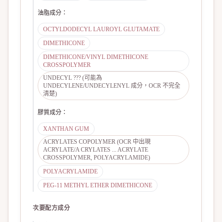
油脂成分
：
OCTYLDODECYL LAUROYL GLUTAMATE
DIMETHICONE
DIMETHICONE/VINYL DIMETHICONE
CROSSPOLYMER
UNDECYL ??? (可能為
UNDECYLENE/UNDECYLENYL 成分，OCR 不完全
清楚)
膠質成分
：
XANTHAN GUM
ACRYLATES COPOLYMER (OCR 中出現
ACRYLATE/A CRYLATES ... ACRYLATE
CROSSPOLYMER, POLYACRYLAMIDE)
POLYACRYLAMIDE
PEG-11 METHYL ETHER DIMETHICONE
次要配方成分