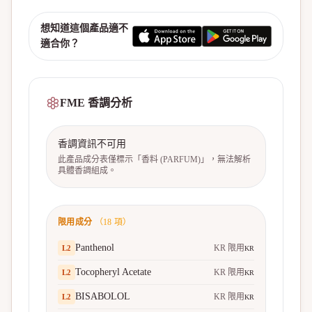
想知道這個產品適不
適合你？
FME 香調分析
香調資訊不可用
此產品成分表僅標示「香料 (PARFUM)」，無法解析
具體香調組成。
限用成分
（
18
項）
Panthenol
KR 限用
L
2
KR
Tocopheryl Acetate
KR 限用
L
2
KR
BISABOLOL
KR 限用
L
2
KR