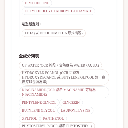
DIMETHICONE
OCTYLDODECYL LAUROYL GLUTAMATE
劑型穩定劑
：
EDTA (以 DISODIUM EDTA 形式出現)
全成分列表
OF WATER (OCR 片段，實際應為 WATER / AQUA)
HYDROXYLD ECANOL (OCR 可能為
HYDROXYDECANOL 或 BUTYLENE GLYCOL 類，實
際應以包裝為準)
NIACINAMIDE (OCR 顯示 MACINAMID 可能為
NIACINAMIDE)
PENTYLENE GLYCOL
GLYCERIN
BUTYLENE GLYCOL
LAUROYL LYSINE
XYLITOL
PANTHENOL
PHYTOSTERYL ? (OCR 顯示 PHYTOSTERY...)