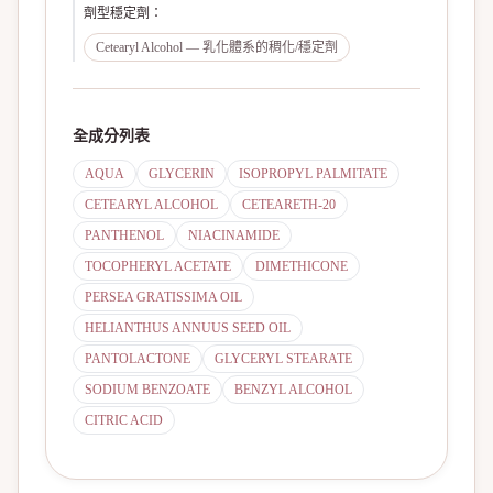
劑型穩定劑
：
Cetearyl Alcohol — 乳化體系的稠化/穩定劑
全成分列表
AQUA
GLYCERIN
ISOPROPYL PALMITATE
CETEARYL ALCOHOL
CETEARETH-20
PANTHENOL
NIACINAMIDE
TOCOPHERYL ACETATE
DIMETHICONE
PERSEA GRATISSIMA OIL
HELIANTHUS ANNUUS SEED OIL
PANTOLACTONE
GLYCERYL STEARATE
SODIUM BENZOATE
BENZYL ALCOHOL
CITRIC ACID