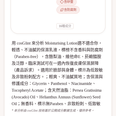
含矽靈
含防腐劑
16
種成分
用 cosGlint 來分析 Moisturising Lotion適不適合你，
輕透、不油膩的保濕乳液，標榜不含香料與防腐劑
（Paraben-free），含酪梨油、維他命E、菸鹼醯胺
及泛醇，臨床測試可在一週內恢復皮膚保濕屏障
（產品訴求）。適用於臉部與身體，標示為低致敏
及非致粉刺配方。；輕爽、不油膩質地；含保濕與
修護成分：Glycerin、Panthenol、Niacinamide、
Tocopheryl Acetate；含天然油脂：Persea Gratissima
(Avocado) Oil、Helianthus Annuus (Sunflower) Seed
Oil；無香料、標示無Paraben、非致粉刺、低致敏
* 本分析由 cosGlint 技術基於公開成分數據生成，僅供參考。