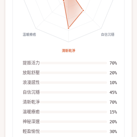
溫暖療癒
自信沉穩
清新乾淨
提振活力
70
%
放鬆舒壓
20
%
浪漫感性
10
%
自信沉穩
45
%
清新乾淨
70
%
溫暖療癒
15
%
神秘深邃
20
%
輕盈愉悅
30
%