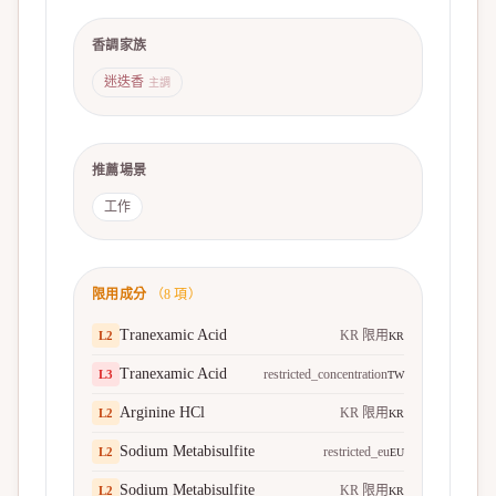
香調家族
迷迭香
主調
推薦場景
工作
限用成分
（
8
項）
Tranexamic Acid
KR 限用
L
2
KR
Tranexamic Acid
restricted_concentration
L
3
TW
Arginine HCl
KR 限用
L
2
KR
Sodium Metabisulfite
restricted_eu
L
2
EU
Sodium Metabisulfite
KR 限用
L
2
KR