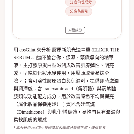
含油性成分
含防腐劑
37
種成分
用 cosGlint 來分析 膠原新肌光速精華 (ELIXIR THE
SERUM aa)適不適合你，保濕、緊緻導向的精華
液，主打膠原蛋白型滋潤與改善肌膚彈性、明亮
感。早晚於化妝水後使用，用壓頭取量塗抹全
臉。；含可溶性膠原蛋白與保濕劑，提供即時滋潤
與潤澤感；含 tranexamic acid（傳明酸）與菸鹼醯
胺類似功能配方成分，用於改善膚色不均與提亮
（屬化妝品保養用途）；質地含硅氧烷
（Dimethicone）與乳化/增稠體，易推勻且有潤滑與
柔軟肌膚的觸感
* 本分析由 cosGlint 技術基於公開成分數據生成，僅供參考。