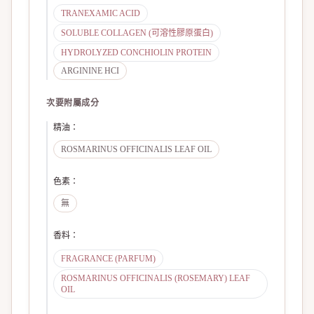
TRANEXAMIC ACID
SOLUBLE COLLAGEN (可溶性膠原蛋白)
HYDROLYZED CONCHIOLIN PROTEIN
ARGININE HCI
次要附屬成分
精油
：
ROSMARINUS OFFICINALIS LEAF OIL
色素
：
無
香料
：
FRAGRANCE (PARFUM)
ROSMARINUS OFFICINALIS (ROSEMARY) LEAF
OIL