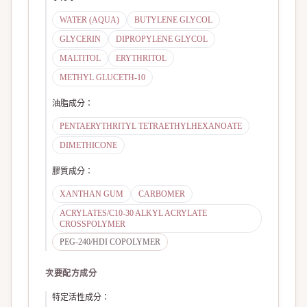
WATER (AQUA)
BUTYLENE GLYCOL
GLYCERIN
DIPROPYLENE GLYCOL
MALTITOL
ERYTHRITOL
METHYL GLUCETH-10
油脂成分
：
PENTAERYTHRITYL TETRAETHYLHEXANOATE
DIMETHICONE
膠質成分
：
XANTHAN GUM
CARBOMER
ACRYLATES/C10-30 ALKYL ACRYLATE
CROSSPOLYMER
PEG-240/HDI COPOLYMER
次要配方成分
特定活性成分
：