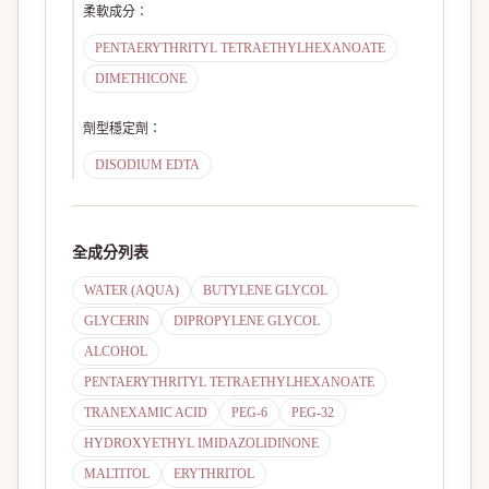
柔軟成分
：
PENTAERYTHRITYL TETRAETHYLHEXANOATE
DIMETHICONE
劑型穩定劑
：
DISODIUM EDTA
全成分列表
WATER (AQUA)
BUTYLENE GLYCOL
GLYCERIN
DIPROPYLENE GLYCOL
ALCOHOL
PENTAERYTHRITYL TETRAETHYLHEXANOATE
TRANEXAMIC ACID
PEG-6
PEG-32
HYDROXYETHYL IMIDAZOLIDINONE
MALTITOL
ERYTHRITOL