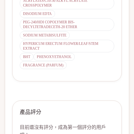
ACRYLATES/C10-30 ALKYL ACRYLATE
CROSSPOLYMER
DISODIUM EDTA
PEG-240/HDI COPOLYMER BIS-
DECYLTETRADECETH-20 ETHER
SODIUM METABISULFITE
HYPERICUM ERECTUM FLOWER/LEAF/STEM
EXTRACT
BHT
PHENOXYETHANOL
FRAGRANCE (PARFUM)
產品評分
目前還沒有評分，成為第一個評分的用戶