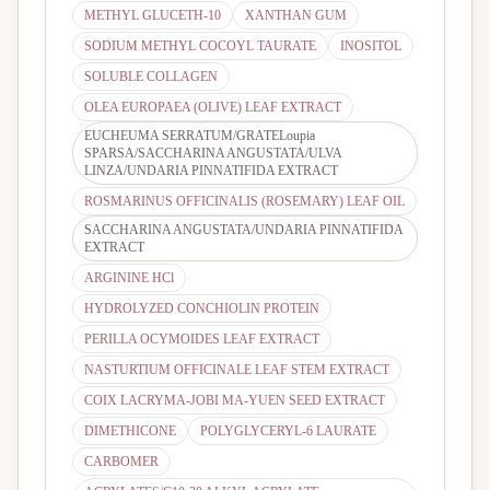
METHYL GLUCETH-10
XANTHAN GUM
SODIUM METHYL COCOYL TAURATE
INOSITOL
SOLUBLE COLLAGEN
OLEA EUROPAEA (OLIVE) LEAF EXTRACT
EUCHEUMA SERRATUM/GRATELoupia
SPARSA/SACCHARINA ANGUSTATA/ULVA
LINZA/UNDARIA PINNATIFIDA EXTRACT
ROSMARINUS OFFICINALIS (ROSEMARY) LEAF OIL
SACCHARINA ANGUSTATA/UNDARIA PINNATIFIDA
EXTRACT
ARGININE HCl
HYDROLYZED CONCHIOLIN PROTEIN
PERILLA OCYMOIDES LEAF EXTRACT
NASTURTIUM OFFICINALE LEAF STEM EXTRACT
COIX LACRYMA-JOBI MA-YUEN SEED EXTRACT
DIMETHICONE
POLYGLYCERYL-6 LAURATE
CARBOMER