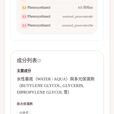
Phenoxyethanol
KR 限用
L
2
KR
Phenoxyethanol
restricted_preservative
L
3
EU
Phenoxyethanol
restricted_preservative
L
3
TW
成分列表
主要成分
水性基底（WATER / AQUA）與多元保濕劑
（BUTYLENE GLYCOL, GLYCERIN,
DIPROPYLENE GLYCOL 等）
吸水保濕劑
小分子
：